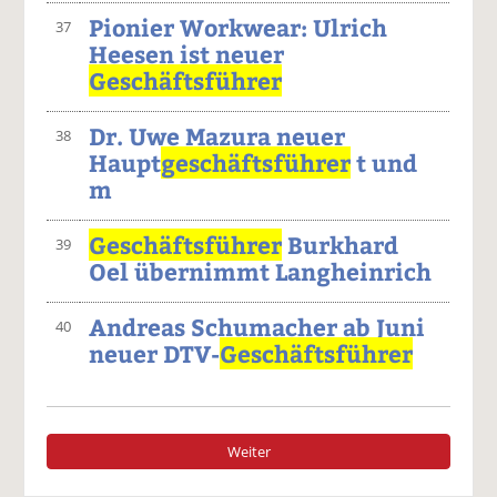
Pionier Workwear: Ulrich
37
Heesen ist neuer
Geschäftsführer
Dr. Uwe Mazura neuer
38
Haupt
geschäftsführer
t und
m
Geschäftsführer
Burkhard
39
Oel übernimmt Langheinrich
Andreas Schumacher ab Juni
40
neuer DTV-
Geschäftsführer
Weiter