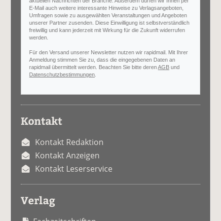
aktuellen Nachrichten der Branche. Außerdem dürfen wir Ihnen per
E-Mail auch weitere interessante Hinweise zu Verlagsangeboten,
Umfragen sowie zu ausgewählten Veranstaltungen und Angeboten
unserer Partner zusenden. Diese Einwilligung ist selbstverständlich
freiwillig und kann jederzeit mit Wirkung für die Zukunft widerrufen
werden.
Für den Versand unserer Newsletter nutzen wir rapidmail. Mit Ihrer
Anmeldung stimmen Sie zu, dass die eingegebenen Daten an
rapidmail übermittelt werden. Beachten Sie bitte deren
AGB
und
Datenschutzbestimmungen
.
Kontakt
Kontakt Redaktion
Kontakt Anzeigen
Kontakt Leserservice
Verlag