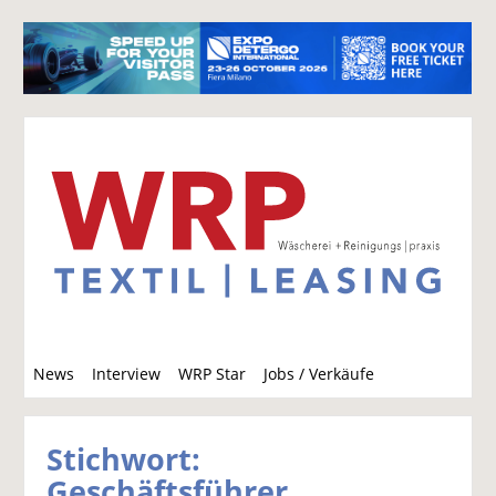
S
News
Interview
WRP Star
Jobs / Verkäufe
u
c
h
Stichwort:
e
Geschäftsführer