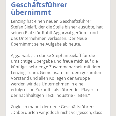
Geschäftsführer
k
k
k
k
k
übernimmt
el
el
el
el
el
a
t
a
p
D
Lenzing hat einen neuen Geschäftsführer.
uf
wi
uf
er
ru
Stefan Sielaff, der die Stelle bisher ausübte, hat
F
tt
Li
E
ck
seinen Platz für Rohit Aggarwal geräumt und
ac
er
n
m
e
das Unternehmen verlassen. Der Neue
e
n
k
ai
n
übernimmt seine Aufgabe ab heute.
b
e
l
o
di
v
Aggarwal: „Ich danke Stephan Sielaff für die
o
n
er
umsichtige Übergabe und freue mich auf die
k
te
se
künftige, sehr enge Zusammenarbeit mit dem
te
il
n
Lenzing-Team. Gemeinsam mit dem gesamten
il
e
d
Vorstand und allen Kollegen der Gruppe
e
n
e
werden wir das Unternehmen in eine
n
n
erfolgreiche Zukunft - als führender Player in
der nachhaltigen Textilindustrie - leiten.“
Zugleich mahnt der neue Geschäftsführer:
„Dabei dürfen wir jedoch nicht vergessen, dass