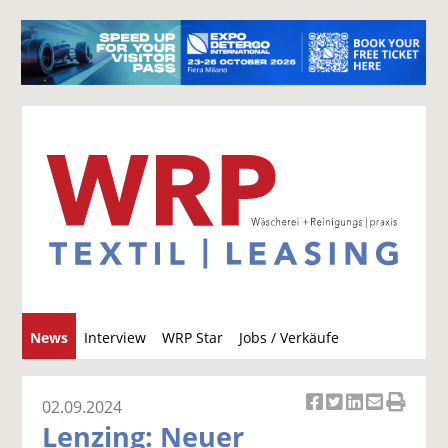
S
News
Interview
WRP Star
Jobs / Verkäufe
u
c
h
02.09.2024
Ar
Ar
Ar
Ar
Ar
e
Lenzing: Neuer
ti
ti
ti
ti
ti