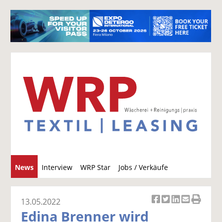
S
News
Interview
WRP Star
Jobs / Verkäufe
u
c
h
13.05.2022
Ar
Ar
Ar
Ar
Ar
e
Edina Brenner wird
ti
ti
ti
ti
ti