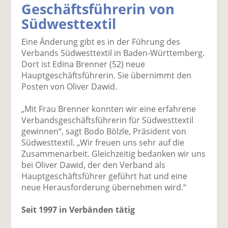
Geschäftsführerin von
k
k
k
k
k
Südwesttextil
el
el
el
el
el
a
t
a
p
D
Eine Änderung gibt es in der Führung des
uf
wi
uf
er
ru
Verbands Südwesttextil in Baden-Württemberg.
F
tt
Li
E
ck
Dort ist Edina Brenner (52) neue
ac
er
n
m
e
Hauptgeschäftsführerin. Sie übernimmt den
e
n
k
ai
n
Posten von Oliver Dawid.
b
e
l
o
di
v
„Mit Frau Brenner konnten wir eine erfahrene
o
n
er
Verbandsgeschäftsführerin für Südwesttextil
k
te
se
gewinnen“, sagt Bodo Bölzle, Präsident von
te
il
n
Südwesttextil. „Wir freuen uns sehr auf die
il
e
d
Zusammenarbeit. Gleichzeitig bedanken wir uns
e
n
e
bei Oliver Dawid, der den Verband als
n
n
Hauptgeschäftsführer geführt hat und eine
neue Herausforderung übernehmen wird.“
Seit 1997 in Verbänden tätig