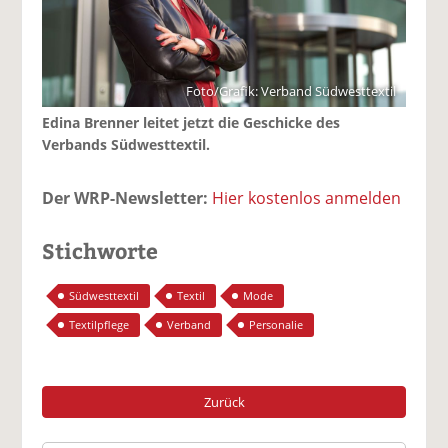
Foto/Grafik: Verband Südwesttextil
Edina Brenner leitet jetzt die Geschicke des
Verbands Südwesttextil.
Der WRP-Newsletter:
Hier kostenlos anmelden
Stichworte
Südwesttextil
Textil
Mode
Textilpflege
Verband
Personalie
Zurück