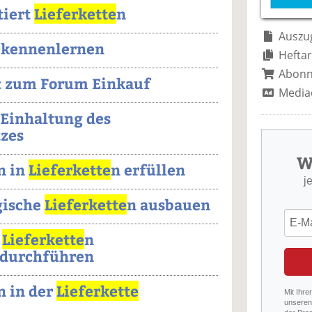
tiert
Lieferkette
n
Auszug
 kennenlernen
Heftar
Abon
t zum Forum Einkauf
Media
 Einhaltung des
zes
W
n in
Lieferkette
n erfüllen
j
gische
Lieferkette
n ausbauen
r
Lieferkette
n
 durchführen
n in der
Lieferkette
Mit Ihre
unseren 