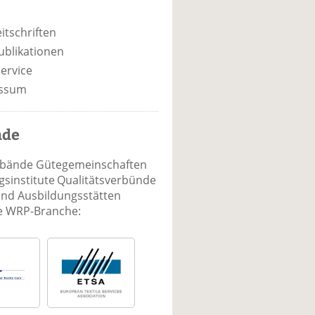
itschriften
ublikationen
ervice
ssum
nde
rbände Gütegemeinschaften
sinstitute Qualitätsverbünde
und Ausbildungsstätten
ie WRP-Branche: