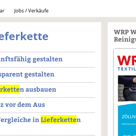
ar
Jobs / Verkäufe
WRP W
ieferkette
Reinig
nftsfähig gestalten
sparent gestalten
erkette
n ausbauen
z vor dem Aus
Vergleiche in
Lieferkette
n