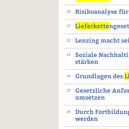
Risikoanalyse fü
20
Lieferkette
ngeset
21
Lenzing macht se
22
Soziale Nachhalti
23
stärken
Grundlagen des
L
24
Gesetzliche Anfo
25
umsetzen
Durch Fortbildu
26
werden