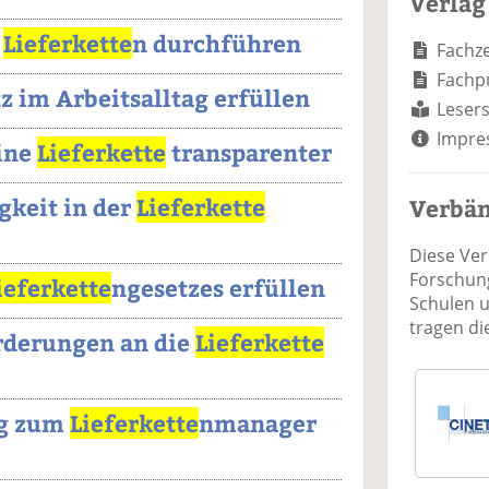
Verlag
r
Lieferkette
n durchführen
Fachze
Fachp
z im Arbeitsalltag erfüllen
Lesers
Impre
ine
Lieferkette
transparenter
gkeit in der
Lieferkette
Verbä
Diese Ve
Forschung
ieferkette
ngesetzes erfüllen
Schulen 
tragen d
rderungen an die
Lieferkette
ng zum
Lieferkette
nmanager