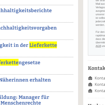
der Bra
Mail auc
Verlags
chhaltigkeitsberichte
ausgewä
unserer 
ist selb
jederzei
werden.
achhaltigkeitsvorgaben
Für den
rapidmai
dass di
übermitt
gkeit in der
Lieferkette
AGB
un
ferkette
ngesetze
Kontak
Konta
 Näherinnen erhalten
Konta
Konta
ildung: Manager für
r Menschenrechte