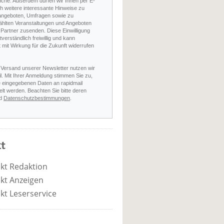
nche. Außerdem dürfen wir Ihnen per E-
h weitere interessante Hinweise zu
angeboten, Umfragen sowie zu
hlten Veranstaltungen und Angeboten
Partner zusenden. Diese Einwilligung
stverständlich freiwillig und kann
t mit Wirkung für die Zukunft widerrufen
 Versand unserer Newsletter nutzen wir
l. Mit Ihrer Anmeldung stimmen Sie zu,
e eingegebenen Daten an rapidmail
elt werden. Beachten Sie bitte deren
d
Datenschutzbestimmungen
.
t
kt Redaktion
kt Anzeigen
kt Leserservice