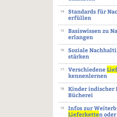
Standards für Na
14
erfüllen
Basiswissen zu N
15
erlangen
Soziale Nachhalti
16
stärken
Verschiedene
Lie
17
kennenlernen
Kinder indischer
18
Bücherei
Infos zur Weiterb
19
Lieferkette
n ode