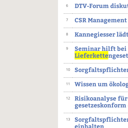
DTV-Forum disku
6
CSR Management
7
Kannegiesser läd
8
Seminar hilft bei
9
Lieferkette
ngeset
Sorgfaltspflichte
10
Wissen um ökolo
11
Risikoanalyse fü
12
gesetzeskonform
Sorgfaltspflichte
13
einhalten