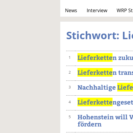
News
Interview
WRP St
Stichwort: L
Lieferkette
n zuku
1
Lieferkette
n tran
2
Nachhaltige
Lief
3
Lieferkette
ngeset
4
Hohenstein will 
5
fördern