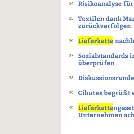
Risikoanalyse fü
34
Textilen dank Ma
35
zurückverfolgen
Lieferkette
nachha
36
Sozialstandards i
37
überprüfen
Diskussionsrund
38
Cibutex begrüßt 
39
Lieferkette
ngeset
40
Unternehmen ac