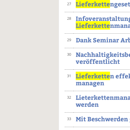
Lieferkette
ngeset
27
Infoveranstaltun
28
Lieferkette
nmana
Dank Seminar Arb
29
Nachhaltigkeitsb
30
veröffentlicht
Lieferkette
n effe
31
managen
Lieterkettenmana
32
werden
Mit Beschwerden
33