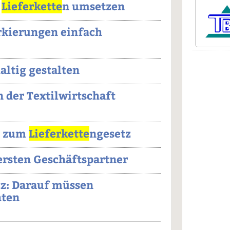
r
Lieferkette
n umsetzen
rkierungen einfach
ltig gestalten
n der Textilwirtschaft
e zum
Lieferkette
ngesetz
ersten Geschäftspartner
z: Darauf müssen
hten