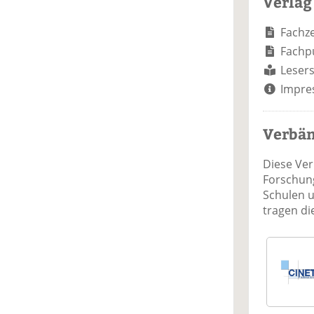
Verlag
Fachze
Fachp
Lesers
Impre
Verbä
Diese Ve
Forschung
Schulen 
tragen d