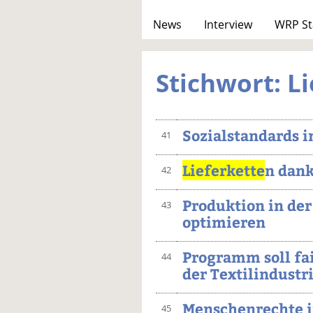
News
Interview
WRP St
Stichwort: L
Sozialstandards i
41
Lieferkette
n dan
42
Produktion in de
43
optimieren
Programm soll fa
44
der Textilindustr
Menschenrechte i
45