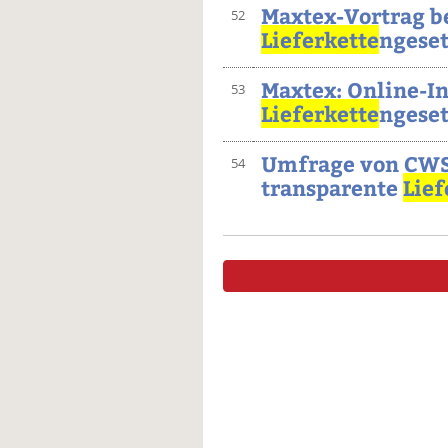
Maxtex-Vortrag be
52
Lieferkette
ngeset
Maxtex: Online-I
53
Lieferkette
ngese
Umfrage von CWS-
54
transparente
Lief