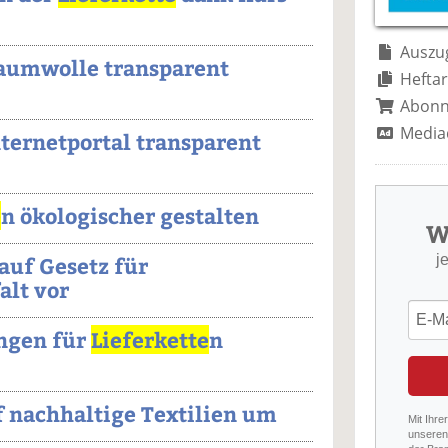
Auszug
aumwolle transparent
Heftar
Abon
Media
ternetportal transparent
e
n ökologischer gestalten
W
j
auf Gesetz für
alt vor
ngen für
Lieferkette
n
uf nachhaltige Textilien um
Mit Ihre
unseren 