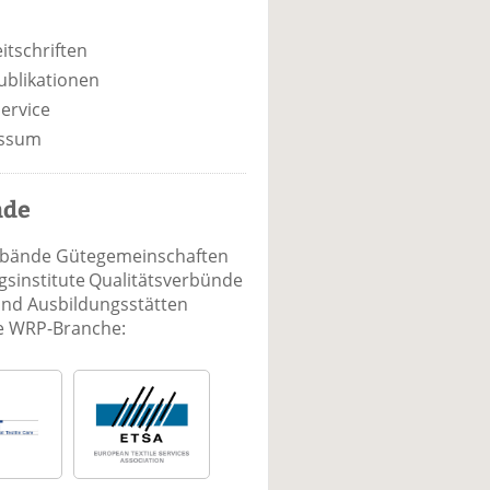
itschriften
ublikationen
ervice
ssum
nde
rbände Gütegemeinschaften
sinstitute Qualitätsverbünde
und Ausbildungsstätten
ie WRP-Branche: