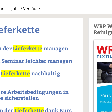
ar
Jobs / Verkäufe
WRP W
ieferkette
Reinig
n der
Lieferkette
managen
k Seminar leichter managen
r
Lieferkette
nachhaltig
ire Arbeitsbedingungen in
ie sicherstellen
n der
Lieferkette
dank Kurs