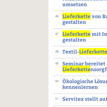
umsetzen
Lieferkette
von B
46
gestalten
Lieferkette
mit In
47
gestalten
Textil-
Lieferkett
48
Seminar bereitet 
49
Lieferkette
nsorgf
Ökologische Lösu
50
kennenlernen
Servitex stellt a
51