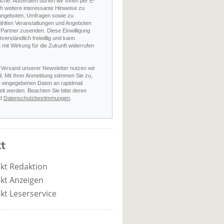
nche. Außerdem dürfen wir Ihnen per E-
h weitere interessante Hinweise zu
angeboten, Umfragen sowie zu
hlten Veranstaltungen und Angeboten
Partner zusenden. Diese Einwilligung
stverständlich freiwillig und kann
t mit Wirkung für die Zukunft widerrufen
 Versand unserer Newsletter nutzen wir
l. Mit Ihrer Anmeldung stimmen Sie zu,
e eingegebenen Daten an rapidmail
elt werden. Beachten Sie bitte deren
d
Datenschutzbestimmungen
.
t
kt Redaktion
kt Anzeigen
kt Leserservice