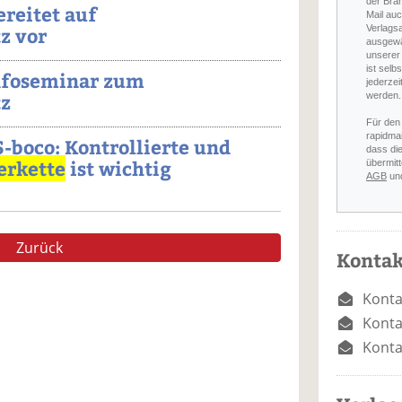
der Bra
reitet auf
Mail auc
Verlags
z vor
ausgewä
unserer 
ist selb
nfoseminar zum
jederzei
tz
werden.
Für den
rapidmai
boco: Kontrollierte und
dass di
erkette
ist wichtig
übermitt
AGB
un
Zurück
Kontak
Konta
Konta
Konta