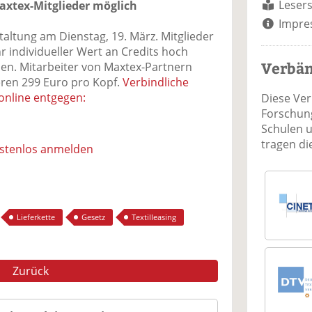
Lesers
axtex-Mitglieder möglich
Impre
altung am Dienstag, 19. März. Mitglieder
r individueller Wert an Credits hoch
Verbä
men. Mitarbeiter von Maxtex-Partnern
eren 299 Euro pro Kopf.
Verbindliche
nline entgegen:
Diese Ve
Forschung
Schulen 
tragen d
ostenlos anmelden
Lieferkette
Gesetz
Textilleasing
Zurück