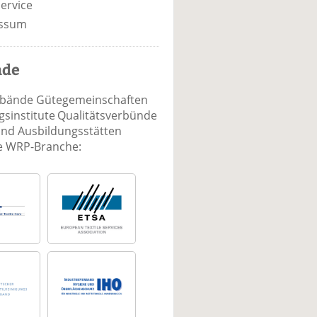
ervice
ssum
nde
rbände Gütegemeinschaften
sinstitute Qualitätsverbünde
und Ausbildungsstätten
ie WRP-Branche: