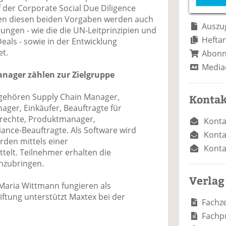
e
n
e
 der Corporate Social Due Diligence
n
n
ben diesen beiden Vorgaben werden auch
Auszug
ngen - wie die die UN-Leitprinzipien und
Heftar
eals - sowie in der Entwicklung
et.
Abon
Media
nager zählen zur Zielgruppe
 gehören Supply Chain Manager,
Kontak
ger, Einkäufer, Beauftragte für
rechte, Produktmanager,
Konta
nce-Beauftragte. Als Software wird
Konta
rden mittels einer
Konta
telt. Teilnehmer erhalten die
inzubringen.
Verlag
Maria Wittmann fungieren als
iftung unterstützt Maxtex bei der
Fachze
Fachp