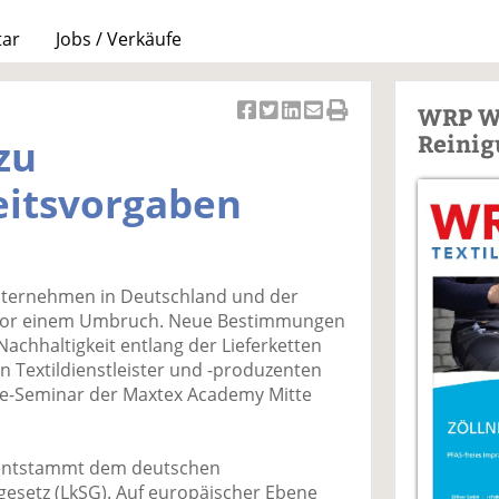
tar
Jobs / Verkäufe
WRP W
Ar
Ar
Ar
Ar
Ar
Reinig
zu
ti
ti
ti
ti
ti
k
k
k
k
k
eitsvorgaben
el
el
el
el
el
a
t
a
p
D
uf
wi
uf
er
ru
F
tt
Li
E
ck
nternehmen in Deutschland und der
ac
er
n
m
e
n vor einem Umbruch. Neue Bestimmungen
e
n
k
ai
n
Nachhaltigkeit entlang der Lieferketten
b
e
l
n Textildienstleister und -produzenten
o
di
v
line-Seminar der Maxtex Academy Mitte
o
n
er
k
te
se
te
il
n
 entstammt dem deutschen
il
e
d
ngesetz (LkSG). Auf europäischer Ebene