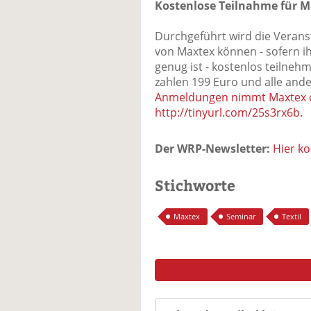
Kostenlose Teilnahme für M
Durchgeführt wird die Veranst
von Maxtex können - sofern ih
genug ist - kostenlos teilneh
zahlen 199 Euro und alle and
Anmeldungen nimmt Maxtex o
http://tinyurl.com/25s3rx6b.
Der WRP-Newsletter:
Hier k
Stichworte
Maxtex
Seminar
Textil