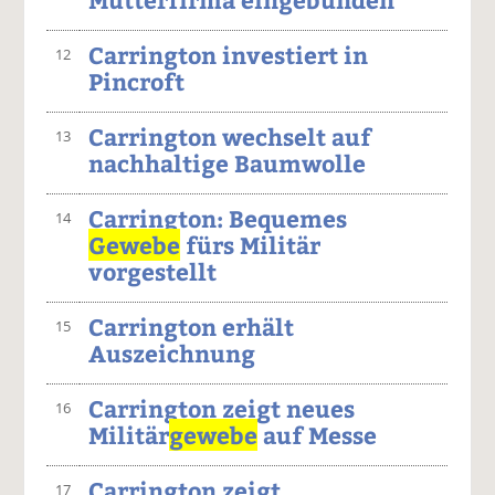
Carrington investiert in
12
Pincroft
Carrington wechselt auf
13
nachhaltige Baumwolle
Carrington: Bequemes
14
Gewebe
fürs Militär
vorgestellt
Carrington erhält
15
Auszeichnung
Carrington zeigt neues
16
Militär
gewebe
auf Messe
Carrington zeigt
17