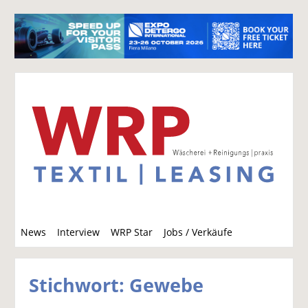
S
News
Interview
WRP Star
Jobs / Verkäufe
u
c
h
Stichwort: Gewebe
e