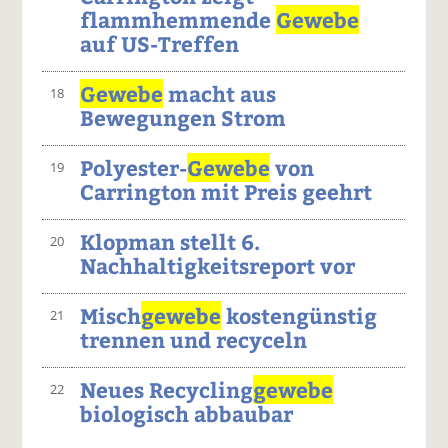
flammhemmende
Gewebe
auf US-Treffen
Gewebe
macht aus
18
Bewegungen Strom
Polyester-
Gewebe
von
19
Carrington mit Preis geehrt
Klopman stellt 6.
20
Nachhaltigkeitsreport vor
Misch
gewebe
kostengünstig
21
trennen und recyceln
Neues Recycling
gewebe
22
biologisch abbaubar