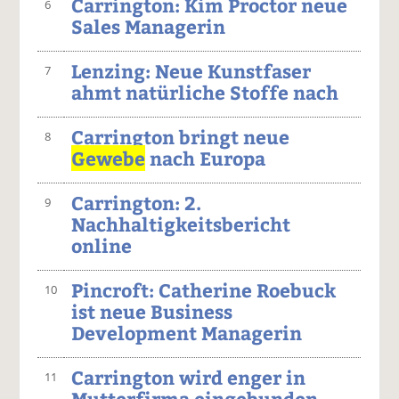
Carrington: Kim Proctor neue
6
Sales Managerin
Lenzing: Neue Kunstfaser
7
ahmt natürliche Stoffe nach
Carrington bringt neue
8
Gewebe
nach Europa
Carrington: 2.
9
Nachhaltigkeitsbericht
online
Pincroft: Catherine Roebuck
10
ist neue Business
Development Managerin
Carrington wird enger in
11
Mutterfirma eingebunden