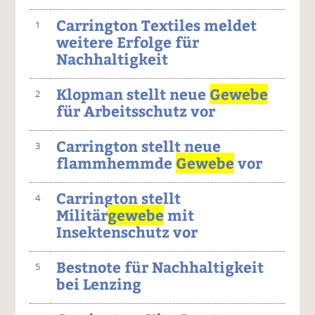
Carrington Textiles meldet
1
weitere Erfolge für
Nachhaltigkeit
Klopman stellt neue
Gewebe
2
für Arbeitsschutz vor
Carrington stellt neue
3
flammhemmde
Gewebe
vor
Carrington stellt
4
Militär
gewebe
mit
Insektenschutz vor
Bestnote für Nachhaltigkeit
5
bei Lenzing