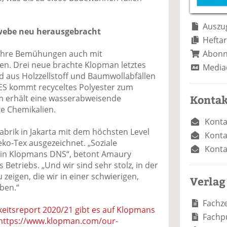
e
n
e
n
n
Auszug
webe neu herausgebracht
Heftar
Abon
a ihre Bemühungen auch mit
n. Drei neue brachte Klopman letztes
Media
rd aus Holzzellstoff und Baumwollabfällen
PES kommt recyceltes Polyester zum
Kontak
m erhält eine wasserabweisende
e Chemikalien.
Konta
rik in Jakarta mit dem höchsten Level
Konta
eko-Tex ausgezeichnet. „Soziale
Konta
gt in Klopmans DNS“, betont Amaury
 Betriebs. „Und wir sind sehr stolz, in der
 zeigen, die wir in einer schwierigen,
Verlag
aben.“
Fachze
keitsreport 2020/21 gibt es auf Klopmans
Fachp
 https://www.klopman.com/our-