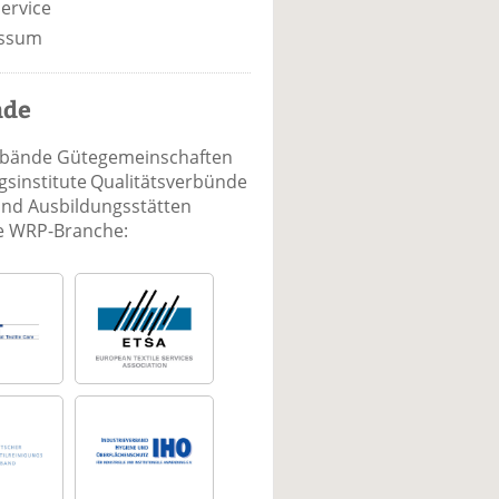
ervice
ssum
nde
rbände Gütegemeinschaften
sinstitute Qualitätsverbünde
und Ausbildungsstätten
ie WRP-Branche: