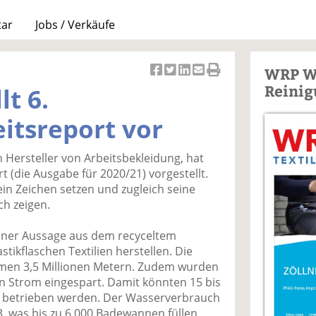
tar
Jobs / Verkäufe
WRP W
Ar
Ar
Ar
Ar
Ar
Reinig
t 6.
ti
ti
ti
ti
ti
k
k
k
k
k
itsreport vor
el
el
el
el
el
a
t
a
p
D
 Hersteller von Arbeitsbekleidung, hat
uf
wi
uf
er
ru
t (die Ausgabe für 2020/21) vorgestellt.
F
tt
Li
E
ck
in Zeichen setzen und zugleich seine
ac
er
n
m
e
h zeigen.
e
n
k
ai
n
b
e
l
gener Aussage aus dem recyceltem
o
di
v
stikflaschen Textilien herstellen. Die
o
n
er
men 3,5 Millionen Metern. Zudem wurden
k
te
se
an Strom eingespart. Damit könnten 15 bis
te
il
n
betrieben werden. Der Wasserverbrauch
il
e
d
3, was bis zu 6.000 Badewannen füllen