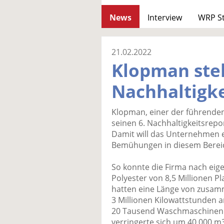
News
Interview
WRP S
21.02.2022
Klopman stell
Nachhaltigke
Klopman, einer der führenden
seinen 6. Nachhaltigkeitsrepor
Damit will das Unternehmen e
Bemühungen in diesem Bereic
So konnte die Firma nach ei
Polyester von 8,5 Millionen Pla
hatten eine Länge von zusam
3 Millionen Kilowattstunden 
20 Tausend Waschmaschinen 
verringerte sich um 40.000 m