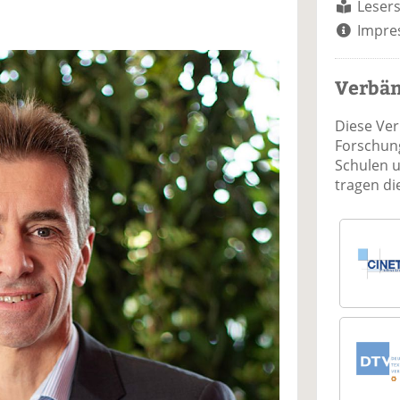
Lesers
Impre
Verbä
Diese Ve
Forschung
Schulen 
tragen d