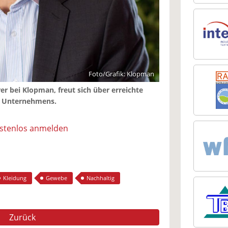
Foto/Grafik: Klopman
r bei Klopman, freut sich über erreichte
es Unternehmens.
ostenlos anmelden
Kleidung
Gewebe
Nachhaltig
Zurück