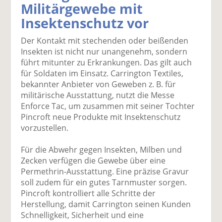
Militärgewebe mit
k
k
k
k
k
Insektenschutz vor
el
el
el
el
el
a
t
a
p
D
Der Kontakt mit stechenden oder beißenden
uf
wi
uf
er
ru
Insekten ist nicht nur unangenehm, sondern
F
tt
Li
E
ck
führt mitunter zu Erkrankungen. Das gilt auch
ac
er
n
m
e
für Soldaten im Einsatz. Carrington Textiles,
e
n
k
ai
n
bekannter Anbieter von Geweben z. B. für
b
e
l
militärische Ausstattung, nutzt die Messe
o
di
v
Enforce Tac, um zusammen mit seiner Tochter
o
n
er
Pincroft neue Produkte mit Insektenschutz
k
te
se
vorzustellen.
te
il
n
il
e
d
Für die Abwehr gegen Insekten, Milben und
e
n
e
Zecken verfügen die Gewebe über eine
n
n
Permethrin-Ausstattung. Eine präzise Gravur
soll zudem für ein gutes Tarnmuster sorgen.
Pincroft kontrolliert alle Schritte der
Herstellung, damit Carrington seinen Kunden
Schnelligkeit, Sicherheit und eine