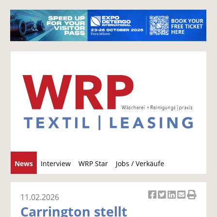
S
News
Interview
WRP Star
Jobs / Verkäufe
u
c
h
11.02.2026
Ar
Ar
Ar
Ar
Ar
e
Carrington stellt
ti
ti
ti
ti
ti