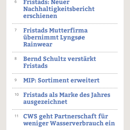
Fristads: Neuer
6
Nachhaltigkeitsbericht
erschienen
Fristads Mutterfirma
7
übernimmt Lyngsøe
Rainwear
Bernd Schultz verstärkt
8
Fristads
MIP: Sortiment erweitert
9
Fristads als Marke des Jahres
10
ausgezeichnet
CWS geht Partnerschaft für
11
weniger Wasserverbrauch ein