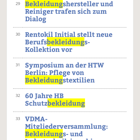
Bekleidung
shersteller und
29
Reiniger trafen sich zum
Dialog
Rentokil Initial stellt neue
30
Berufs
bekleidung
s-
Kollektion vor
Symposium an der HTW
31
Berlin: Pflege von
Bekleidung
stextilien
60 Jahre HB
32
Schutz
bekleidung
VDMA-
33
Mitgliederversammlung:
Bekleidung
s- und