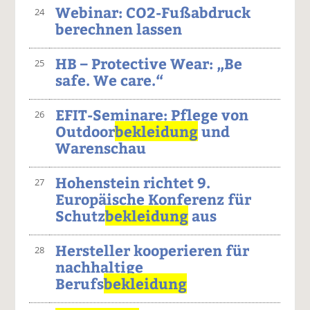
Webinar: CO2-Fußabdruck
24
berechnen lassen
HB – Protective Wear: „Be
25
safe. We care.“
EFIT-Seminare: Pflege von
26
Outdoor
bekleidung
und
Warenschau
Hohenstein richtet 9.
27
Europäische Konferenz für
Schutz
bekleidung
aus
Hersteller kooperieren für
28
nachhaltige
Berufs
bekleidung