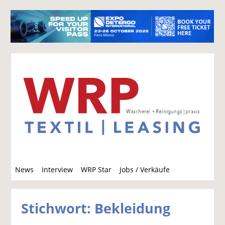
S
News
Interview
WRP Star
Jobs / Verkäufe
u
c
h
Stichwort: Bekleidung
e