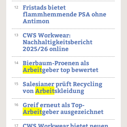
Fristads bietet
12
flammhemmende PSA ohne
Antimon
CWS Workwear:
13
Nachhaltigkeitsbericht
2025/26 online
Bierbaum-Proenen als
14
Arbeit
geber top bewertet
Salesianer prüft Recycling
15
von
Arbeit
skleidung
Greif erneut als Top-
16
Arbeit
geber ausgezeichnet
CWS Workwear bietet neuen
17