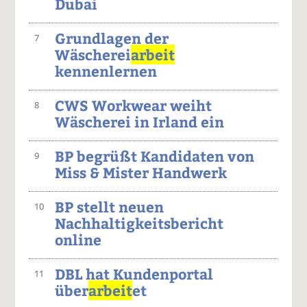
Dubai
Grundlagen der
7
Wäscherei
arbeit
kennenlernen
CWS Workwear weiht
8
Wäscherei in Irland ein
BP begrüßt Kandidaten von
9
Miss & Mister Handwerk
BP stellt neuen
10
Nachhaltigkeitsbericht
online
DBL hat Kundenportal
11
über
arbeit
et