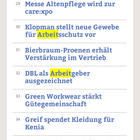
Messe Altenpflege wird zur
29
care:xpo
Klopman stellt neue Gewebe
30
für
Arbeit
sschutz vor
Bierbraum-Proenen erhält
31
Verstärkung im Vertrieb
DBL als
Arbeit
geber
32
ausgezeichnet
Green Workwear stärkt
33
Gütegemeinschaft
Greif spendet Kleidung für
34
Kenia