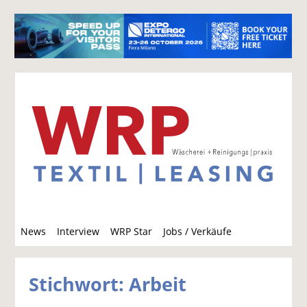
S
News
Interview
WRP Star
Jobs / Verkäufe
u
c
h
Stichwort: Arbeit
e