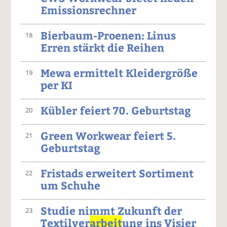
Emissionsrechner
Bierbaum-Proenen: Linus
18
Erren stärkt die Reihen
Mewa ermittelt Kleidergröße
19
per KI
Kübler feiert 70. Geburtstag
20
Green Workwear feiert 5.
21
Geburtstag
Fristads erweitert Sortiment
22
um Schuhe
Studie nimmt Zukunft der
23
Textilver
arbeit
ung ins Visier