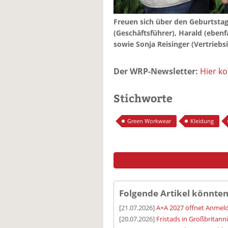
Freuen sich über den Geburtstag
(Geschäftsführer), Harald (ebenf
sowie Sonja Reisinger (Vertriebs
Der WRP-Newsletter:
Hier k
Stichworte
Green Workwear
Kleidung
Folgende Artikel könnten
[21.07.2026]
A+A 2027 öffnet Anmeld
[20.07.2026]
Fristads in Großbritann