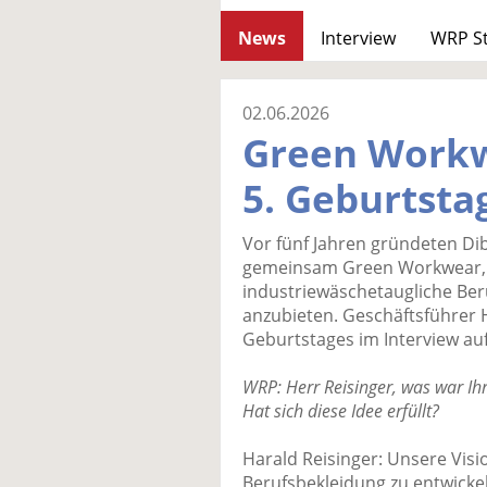
News
Interview
WRP S
02.06.2026
Green Workw
5. Geburtsta
Vor fünf Jahren gründeten D
gemeinsam Green Workwear, 
industriewäschetaugliche Be
anzubieten. Geschäftsführer H
Geburtstages im Interview auf 
WRP: Herr Reisinger, was war Ih
Hat sich diese Idee erfüllt?
Harald Reisinger: Unsere Visi
Berufsbekleidung zu entwicke