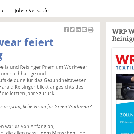
tar
Jobs / Verkäufe
WRP W
Ar
Ar
Ar
Ar
Ar
Reinig
ear feiert
ti
ti
ti
ti
ti
k
k
k
k
k
g
el
el
el
el
el
a
t
a
p
D
ibella und Reisinger Premium Workwear
uf
wi
uf
er
ru
um nachhaltige und
F
tt
Li
E
ck
rufskleidung für das Gesundheitswesen
ac
er
n
m
e
arald Reisinger blickt angesichts des
e
n
k
ai
n
die letzten Jahre zurück.
b
e
l
o
di
v
re ursprüngliche Vision für Green Workwear?
o
n
er
k
te
se
te
il
n
on war es von Anfang an,
il
e
d
ln, die allen passt, dem Menschen und