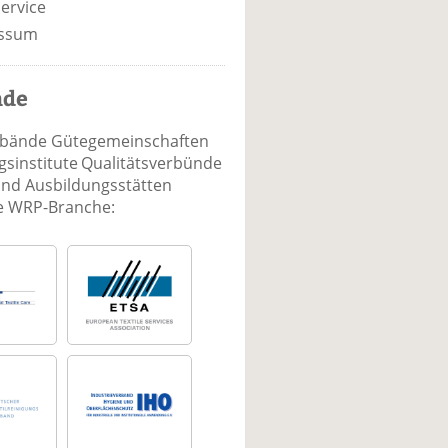
ervice
ssum
nde
rbände Gütegemeinschaften
sinstitute Qualitätsverbünde
und Ausbildungsstätten
ie WRP-Branche: