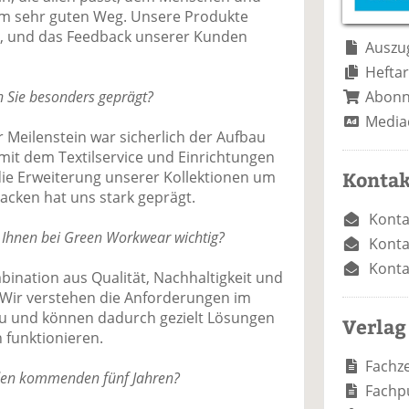
e
n
e
em sehr guten Weg. Unsere Produkte
n
n
e, und das Feedback unserer Kunden
Auszug
Heftar
Abon
 Sie besonders geprägt?
Media
r Meilenstein war sicherlich der Aufbau
 mit dem Textilservice und Einrichtungen
Kontak
ie Erweiterung unserer Kollektionen um
jacken hat uns stark geprägt.
Konta
 Ihnen bei Green Workwear wichtig?
Konta
Konta
ination aus Qualität, Nachhaltigkeit und
 Wir verstehen die Anforderungen im
u und können dadurch gezielt Lösungen
Verlag
h funktionieren.
Fachze
 den kommenden fünf Jahren?
Fachp