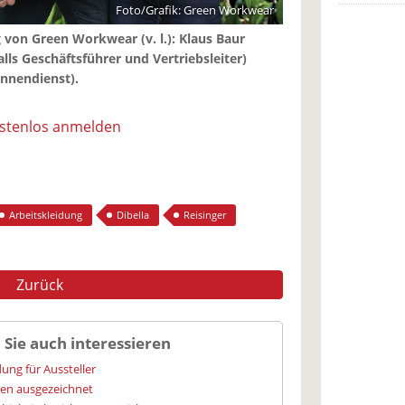
Foto/Grafik: Green Workwear
 von Green Workwear (v. l.): Klaus Baur
alls Geschäftsführer und Vertriebsleiter)
innendienst).
ostenlos anmelden
Arbeitskleidung
Dibella
Reisinger
Zurück
 Sie auch interessieren
ung für Aussteller
ien ausgezeichnet