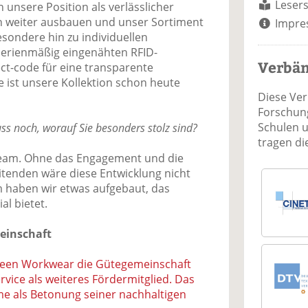
Lesers
 unsere Position als verlässlicher
 weiter ausbauen und unser Sortiment
Impre
esondere hin zu individuellen
serienmäßig eingenähten RFID-
Verbä
t-code für eine transparente
e ist unsere Kollektion schon heute
Diese Ve
Forschung
Schulen 
s noch, worauf Sie besonders stolz sind?
tragen d
 Team. Ohne das Engagement und die
itenden wäre diese Entwicklung nicht
haben wir etwas aufgebaut, das
l bietet.
einschaft
Green Workwear die Gütegemeinschaft
rvice als weiteres Fördermitglied. Das
e als Betonung seiner nachhaltigen