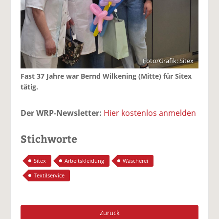
Foto/Grafik: Sitex
Fast 37 Jahre war Bernd Wilkening (Mitte) für Sitex
tätig.
Der WRP-Newsletter:
Hier kostenlos anmelden
Stichworte
Sitex
Arbeitskleidung
Wäscherei
Textilservice
Zurück