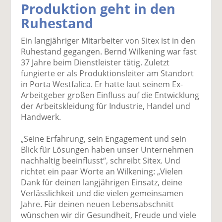
Produktion geht in den
k
k
k
k
k
Ruhestand
el
el
el
el
el
a
t
a
p
D
Ein langjähriger Mitarbeiter von Sitex ist in den
uf
wi
uf
er
ru
Ruhestand gegangen. Bernd Wilkening war fast
F
tt
Li
E
ck
37 Jahre beim Dienstleister tätig. Zuletzt
ac
er
n
m
e
fungierte er als Produktionsleiter am Standort
e
n
k
ai
n
in Porta Westfalica. Er hatte laut seinem Ex-
b
e
l
Arbeitgeber großen Einfluss auf die Entwicklung
o
di
v
der Arbeitskleidung für Industrie, Handel und
o
n
er
Handwerk.
k
te
se
te
il
n
„Seine Erfahrung, sein Engagement und sein
il
e
d
Blick für Lösungen haben unser Unternehmen
e
n
e
nachhaltig beeinflusst“, schreibt Sitex. Und
n
n
richtet ein paar Worte an Wilkening: „Vielen
Dank für deinen langjährigen Einsatz, deine
Verlässlichkeit und die vielen gemeinsamen
Jahre. Für deinen neuen Lebensabschnitt
wünschen wir dir Gesundheit, Freude und viele