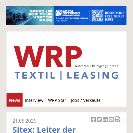
S
News
Interview
WRP Star
Jobs / Verkäufe
u
c
h
21.05.2026
Ar
Ar
Ar
Ar
Ar
e
Sitex: Leiter der
ti
ti
ti
ti
ti