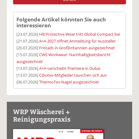
Folgende Artikel könnten Sie auch
interessieren
[23.07.2026]
HB Protective Wear tritt Global Compact bei
[21.07.2026]
A+A 2027 öffnet Anmeldung für Aussteller
[20.07.2026]
Fristads in Großbritannien ausgezeichnet
[15.07.2026]
CWS Workwear: Nachhaltigkeitsbericht
ausgezeichnet
[13.07.2026]
A+A verschiebt Premiere in Dubai
[13.07.2026]
Cibutex-Mitglieder tauschen sich aus
[06.07.2026]
ThermoTex Nagel ausgezeichnet
WRP Wäscherei +
Reinigungspraxis