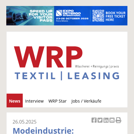
S
News
Interview
WRP Star
Jobs / Verkäufe
u
c
h
26.05.2025
Ar
Ar
Ar
Ar
Ar
e
Modeindustrie:
ti
ti
ti
ti
ti