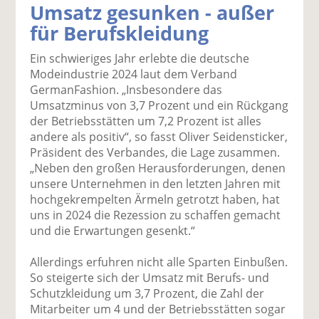
Umsatz gesunken - außer
k
k
k
k
k
für Berufskleidung
el
el
el
el
el
a
t
a
p
D
Ein schwieriges Jahr erlebte die deutsche
uf
wi
uf
er
ru
Modeindustrie 2024 laut dem Verband
F
tt
Li
E
ck
GermanFashion. „Insbesondere das
ac
er
n
m
e
Umsatzminus von 3,7 Prozent und ein Rückgang
e
n
k
ai
n
der Betriebsstätten um 7,2 Prozent ist alles
b
e
l
andere als positiv“, so fasst Oliver Seidensticker,
o
di
v
Präsident des Verbandes, die Lage zusammen.
o
n
er
„Neben den großen Herausforderungen, denen
k
te
se
unsere Unternehmen in den letzten Jahren mit
te
il
n
hochgekrempelten Ärmeln getrotzt haben, hat
il
e
d
uns in 2024 die Rezession zu schaffen gemacht
e
n
e
und die Erwartungen gesenkt.“
n
n
Allerdings erfuhren nicht alle Sparten Einbußen.
So steigerte sich der Umsatz mit Berufs- und
Schutzkleidung um 3,7 Prozent, die Zahl der
Mitarbeiter um 4 und der Betriebsstätten sogar