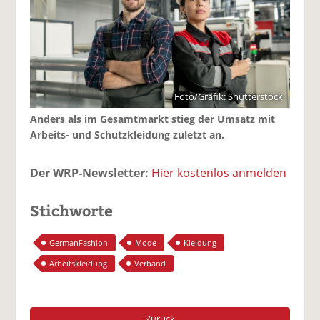
Foto/Grafik: Shutterstock
Anders als im Gesamtmarkt stieg der Umsatz mit
Arbeits- und Schutzkleidung zuletzt an.
Der WRP-Newsletter:
Hier kostenlos anmelden
Stichworte
GermanFashion
Mode
Kleidung
Arbeitskleidung
Verband
Zurück