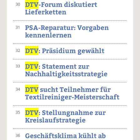
DTV
-Forum diskutiert
30
Lieferketten
PSA-Reparatur: Vorgaben
31
kennenlernen
DTV
: Präsidium gewählt
32
DTV
: Statement zur
33
Nachhaltigkeitsstrategie
DTV
sucht Teilnehmer für
34
Textilreiniger-Meisterschaft
DTV
: Stellungnahme zur
35
Kreislaufstrategie
Geschäftsklima kühlt ab
36