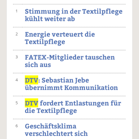
Stimmung in der Textilpflege
1
kühlt weiter ab
Energie verteuert die
2
Textilpflege
FATEX-Mitglieder tauschen
3
sich aus
DTV
: Sebastian Jebe
4
übernimmt Kommunikation
DTV
fordert Entlastungen für
5
die Textilpflege
Geschäftsklima
6
verschlechtert sich