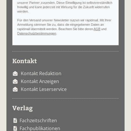
unserer Partner zusenden. Diese Einwilligung ist selbstverständlich
freiwillig und kann jederzeit mit Wirkung für die Zukunft widerrufen
werden.
Für den Versand unserer Newsletter nutzen wir rapidmail. Mit Ihrer
Anmeldung stimmen Sie zu, dass die eingegebenen Daten an
rapidmail übermittelt werden. Beachten Sie bitte deren
AGB
und
Datenschutzbestimmungen
.
Kontakt
Kontakt Redaktion
Kontakt Anzeigen
Kontakt Leserservice
Verlag
Fachzeitschriften
Fachpublikationen