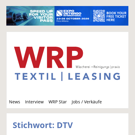
S
News
Interview
WRP Star
Jobs / Verkäufe
u
c
h
Stichwort: DTV
e