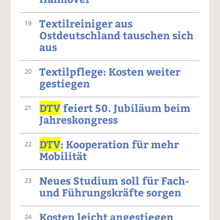
Textilreiniger aus
19
Ostdeutschland tauschen sich
aus
Textilpflege: Kosten weiter
20
gestiegen
DTV
feiert 50. Jubiläum beim
21
Jahreskongress
DTV
: Kooperation für mehr
22
Mobilität
Neues Studium soll für Fach-
23
und Führungskräfte sorgen
Kosten leicht angestiegen
24