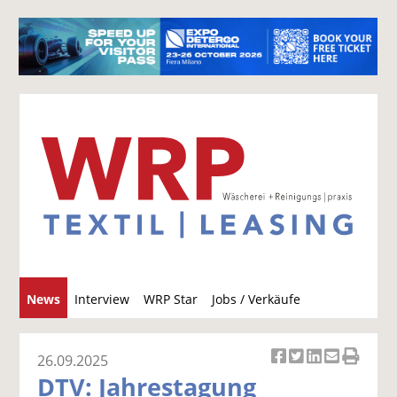
S
News
Interview
WRP Star
Jobs / Verkäufe
u
c
h
26.09.2025
Ar
Ar
Ar
Ar
Ar
e
DTV: Jahrestagung
ti
ti
ti
ti
ti