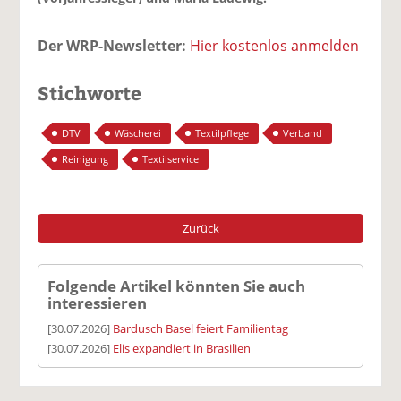
Der WRP-Newsletter:
Hier kostenlos anmelden
Stichworte
DTV
Wäscherei
Textilpflege
Verband
Reinigung
Textilservice
Zurück
Folgende Artikel könnten Sie auch
interessieren
[30.07.2026]
Bardusch Basel feiert Familientag
[30.07.2026]
Elis expandiert in Brasilien