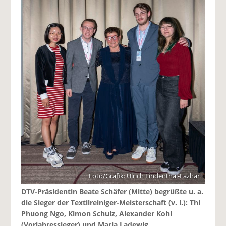
Foto/Grafik: Ulrich Lindenthal-Lazhar
DTV-Präsidentin Beate Schäfer (Mitte) begrüßte u. a.
die Sieger der Textilreiniger-Meisterschaft (v. l.): Thi
Phuong Ngo, Kimon Schulz, Alexander Kohl
(Vorjahressieger) und Maria Ladewig.