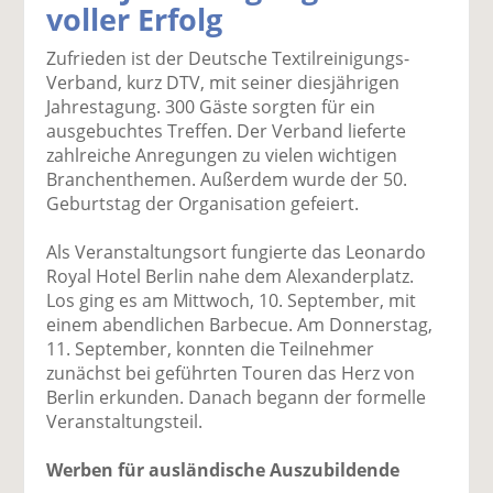
voller Erfolg
k
k
k
k
k
el
el
el
el
el
Zufrieden ist der Deutsche Textilreinigungs-
a
t
a
p
D
Verband, kurz DTV, mit seiner diesjährigen
uf
wi
uf
er
ru
Jahrestagung. 300 Gäste sorgten für ein
F
tt
Li
E
ck
ausgebuchtes Treffen. Der Verband lieferte
ac
er
n
m
e
zahlreiche Anregungen zu vielen wichtigen
e
n
k
ai
n
Branchenthemen. Außerdem wurde der 50.
b
e
l
Geburtstag der Organisation gefeiert.
o
di
v
o
n
er
Als Veranstaltungsort fungierte das Leonardo
k
te
se
Royal Hotel Berlin nahe dem Alexanderplatz.
te
il
n
Los ging es am Mittwoch, 10. September, mit
il
e
d
einem abendlichen Barbecue. Am Donnerstag,
e
n
e
11. September, konnten die Teilnehmer
n
n
zunächst bei geführten Touren das Herz von
Berlin erkunden. Danach begann der formelle
Veranstaltungsteil.
Werben für ausländische Auszubildende