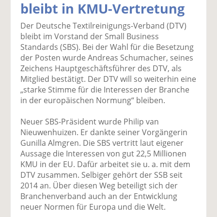
bleibt in KMU-Vertretung
k
k
k
k
k
el
el
el
el
el
Der Deutsche Textilreinigungs-Verband (DTV)
a
t
a
p
D
bleibt im Vorstand der Small Business
uf
wi
uf
er
ru
Standards (SBS). Bei der Wahl für die Besetzung
F
tt
Li
E
ck
der Posten wurde Andreas Schumacher, seines
ac
er
n
m
e
Zeichens Hauptgeschäftsführer des DTV, als
e
n
k
ai
n
Mitglied bestätigt. Der DTV will so weiterhin eine
b
e
l
„starke Stimme für die Interessen der Branche
o
di
v
in der europäischen Normung“ bleiben.
o
n
er
k
te
se
Neuer SBS-Präsident wurde Philip van
te
il
n
Nieuwenhuizen. Er dankte seiner Vorgängerin
il
e
d
Gunilla Almgren. Die SBS vertritt laut eigener
e
n
e
Aussage die Interessen von gut 22,5 Millionen
n
n
KMU in der EU. Dafür arbeitet sie u. a. mit dem
DTV zusammen. Selbiger gehört der SSB seit
2014 an. Über diesen Weg beteiligt sich der
Branchenverband auch an der Entwicklung
neuer Normen für Europa und die Welt.