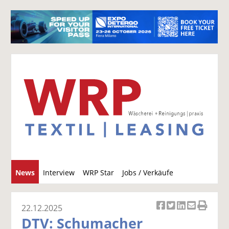
S
News
Interview
WRP Star
Jobs / Verkäufe
u
c
h
22.12.2025
Ar
Ar
Ar
Ar
Ar
e
DTV: Schumacher
ti
ti
ti
ti
ti