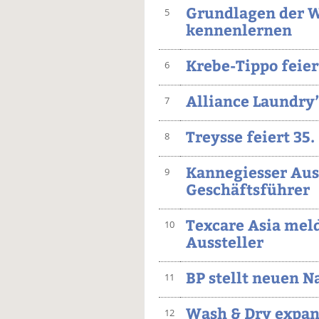
Grundlagen der W
5
kennenlernen
Krebe-Tippo feier
6
Alliance Laundry’
7
Treysse feiert 35
8
Kannegiesser Aust
9
Geschäftsführer
Texcare Asia meld
10
Aussteller
BP stellt neuen N
11
Wash & Dry expan
12