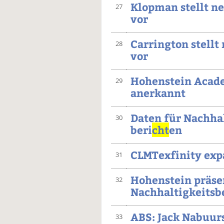
Klopman stellt n
27
vor
Carrington stel
28
vor
Hohenstein Acade
29
anerkannt
Daten für Nachhal
30
beri
cht
en
CLMTexfinity exp
31
Hohenstein präse
32
Nachhaltigkeitsb
ABS: Jack Nabuurs
33