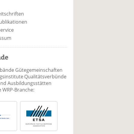
itschriften
ublikationen
ervice
ssum
nde
rbände Gütegemeinschaften
sinstitute Qualitätsverbünde
und Ausbildungsstätten
ie WRP-Branche: