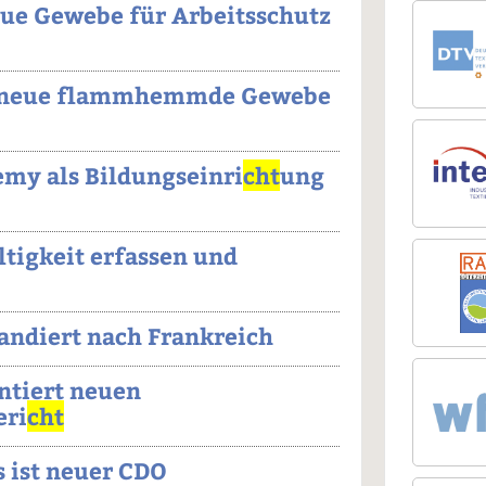
eue Gewebe für Arbeitsschutz
lt neue flammhemmde Gewebe
my als Bildungseinri
cht
ung
tigkeit erfassen und
andiert nach Frankreich
ntiert neuen
eri
cht
 ist neuer CDO