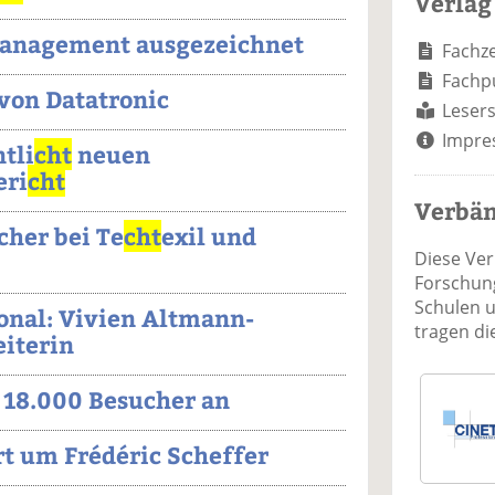
Verlag
Management ausgezeichnet
Fachze
Fachp
von Datatronic
Lesers
Impre
tli
cht
neuen
eri
cht
Verbä
cher bei Te
cht
exil und
Diese Ve
Forschung
Schulen 
onal: Vivien Altmann-
tragen d
eiterin
 18.000 Besucher an
t um Frédéric Scheffer