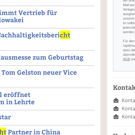
der Bra
Mail auc
Verlags
nimmt Vertrieb für
ausgewä
lowakei
unserer 
ist selb
jederzei
werden.
achhaltigkeitsberi
cht
Für den
rapidmai
dass di
übermitt
 Hausmesse zum Geburtstag
AGB
un
: Tom Gelston neuer Vice
Kontak
l eröffnet
Konta
 in Lehrte
Konta
star
Konta
ht
Partner in China