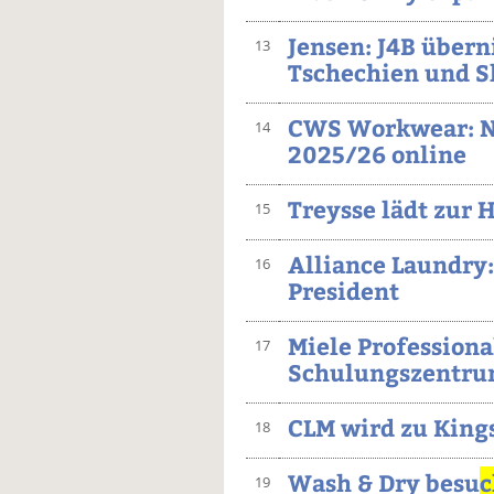
Jensen: J4B über
13
Tschechien und S
CWS Workwear: N
14
2025/26 online
Treysse lädt zur
15
Alliance Laundry
16
President
Miele Professiona
17
Schulungszentrum
CLM wird zu King
18
Wash & Dry besu
c
19