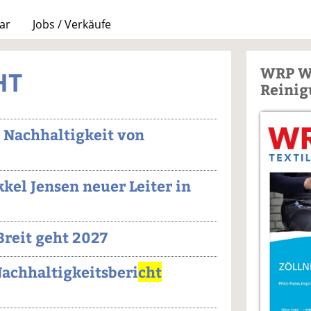
ar
Jobs / Verkäufe
WRP W
HT
Reinig
 Nachhaltigkeit von
kel Jensen neuer Leiter in
Breit geht 2027
achhaltigkeitsberi
cht