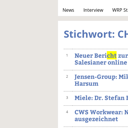
News
Interview
WRP St
Stichwort: C
Neuer Beri
cht
zur
1
Salesianer online
Jensen-Group: Mik
2
Harsum
Miele: Dr. Stefan 
3
CWS Workwear: N
4
ausgezeichnet