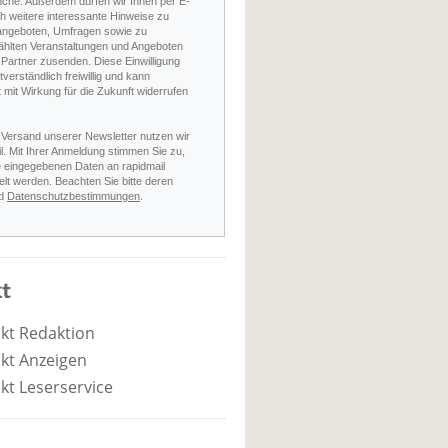
nche. Außerdem dürfen wir Ihnen per E-
h weitere interessante Hinweise zu
angeboten, Umfragen sowie zu
hlten Veranstaltungen und Angeboten
Partner zusenden. Diese Einwilligung
stverständlich freiwillig und kann
t mit Wirkung für die Zukunft widerrufen
 Versand unserer Newsletter nutzen wir
l. Mit Ihrer Anmeldung stimmen Sie zu,
e eingegebenen Daten an rapidmail
elt werden. Beachten Sie bitte deren
d
Datenschutzbestimmungen
.
t
kt Redaktion
kt Anzeigen
kt Leserservice