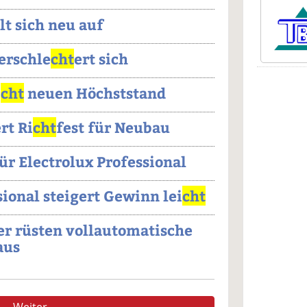
lt sich neu auf
erschle
cht
ert sich
i
cht
neuen Höchststand
rt Ri
cht
fest für Neubau
ür Electrolux Professional
sional steigert Gewinn lei
cht
er rüsten vollautomatische
aus