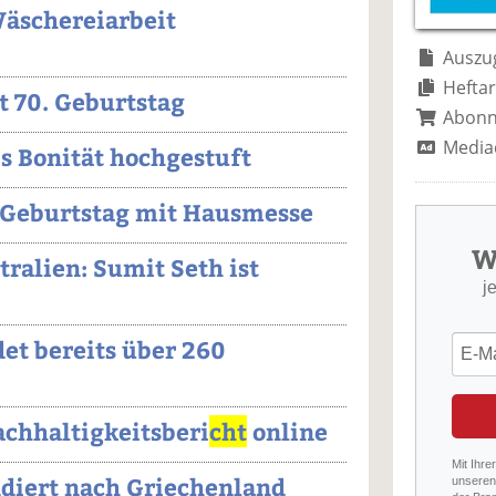
äschereiarbeit
Auszug
Heftar
t 70. Geburtstag
Abon
Media
s Bonität hochgestuft
. Geburtstag mit Hausmesse
W
ralien: Sumit Seth ist
j
et bereits über 260
achhaltigkeitsberi
cht
online
Mit Ihre
diert nach Griechenland
unseren 