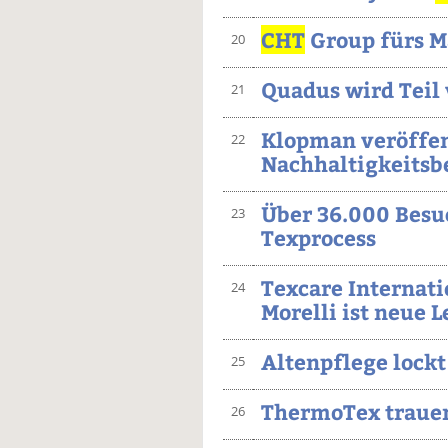
CHT
Group fürs 
20
Quadus wird Teil 
21
Klopman veröffen
22
Nachhaltigkeitsb
Über 36.000 Besu
23
Texprocess
Texcare Internati
24
Morelli ist neue L
Altenpflege lockt
25
ThermoTex trauer
26