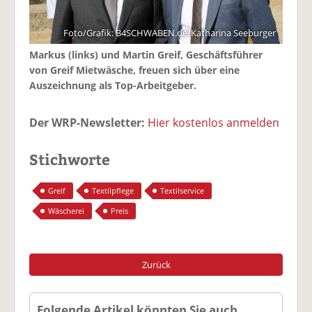
Foto/Grafik: B4SCHWABEN.de/Katharina Seeburger
Markus (links) und Martin Greif, Geschäftsführer
von Greif Mietwäsche, freuen sich über eine
Auszeichnung als Top-Arbeitgeber.
Der WRP-Newsletter:
Hier kostenlos anmelden
Stichworte
Greif
Textilpflege
Textilservice
Wäscherei
Preis
Zurück
Folgende Artikel könnten Sie auch