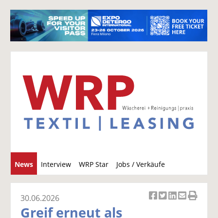
S
News
Interview
WRP Star
Jobs / Verkäufe
u
c
h
30.06.2026
Ar
Ar
Ar
Ar
Ar
e
Greif erneut als
ti
ti
ti
ti
ti