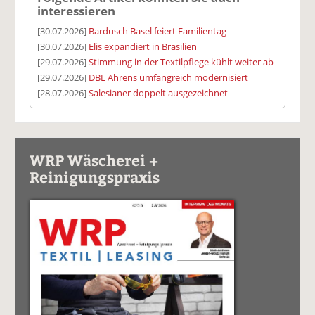
interessieren
[30.07.2026]
Bardusch Basel feiert Familientag
[30.07.2026]
Elis expandiert in Brasilien
[29.07.2026]
Stimmung in der Textilpflege kühlt weiter ab
[29.07.2026]
DBL Ahrens umfangreich modernisiert
[28.07.2026]
Salesianer doppelt ausgezeichnet
WRP Wäscherei +
Reinigungspraxis