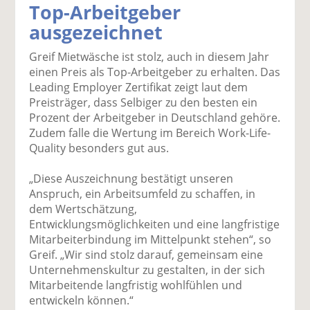
Top-Arbeitgeber
k
k
k
k
k
ausgezeichnet
el
el
el
el
el
a
t
a
p
D
Greif Mietwäsche ist stolz, auch in diesem Jahr
uf
wi
uf
er
ru
einen Preis als Top-Arbeitgeber zu erhalten. Das
F
tt
Li
E
ck
Leading Employer Zertifikat zeigt laut dem
ac
er
n
m
e
Preisträger, dass Selbiger zu den besten ein
e
n
k
ai
n
Prozent der Arbeitgeber in Deutschland gehöre.
b
e
l
Zudem falle die Wertung im Bereich Work-Life-
o
di
v
Quality besonders gut aus.
o
n
er
k
te
se
„Diese Auszeichnung bestätigt unseren
te
il
n
Anspruch, ein Arbeitsumfeld zu schaffen, in
il
e
d
dem Wertschätzung,
e
n
e
Entwicklungsmöglichkeiten und eine langfristige
n
n
Mitarbeiterbindung im Mittelpunkt stehen“, so
Greif. „Wir sind stolz darauf, gemeinsam eine
Unternehmenskultur zu gestalten, in der sich
Mitarbeitende langfristig wohlfühlen und
entwickeln können.“