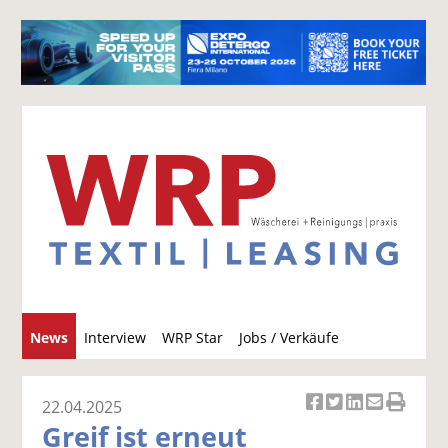
S
News
Interview
WRP Star
Jobs / Verkäufe
u
c
h
22.04.2025
Ar
Ar
Ar
Ar
Ar
e
Greif ist erneut
ti
ti
ti
ti
ti