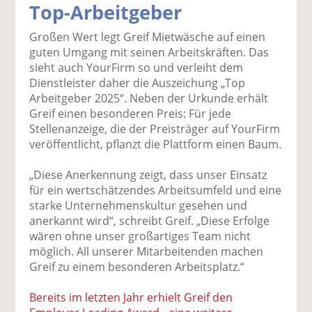
Top-Arbeitgeber
k
k
k
k
k
el
el
el
el
el
Großen Wert legt Greif Mietwäsche auf einen
a
t
a
p
D
guten Umgang mit seinen Arbeitskräften. Das
uf
wi
uf
er
ru
sieht auch YourFirm so und verleiht dem
F
tt
Li
E
ck
Dienstleister daher die Auszeichung „Top
ac
er
n
m
e
Arbeitgeber 2025“. Neben der Urkunde erhält
e
n
k
ai
n
Greif einen besonderen Preis: Für jede
b
e
l
Stellenanzeige, die der Preisträger auf YourFirm
o
di
v
veröffentlicht, pflanzt die Plattform einen Baum.
o
n
er
k
te
se
„Diese Anerkennung zeigt, dass unser Einsatz
te
il
n
für ein wertschätzendes Arbeitsumfeld und eine
il
e
d
starke Unternehmenskultur gesehen und
e
n
e
anerkannt wird“, schreibt Greif. „Diese Erfolge
n
n
wären ohne unser großartiges Team nicht
möglich. All unserer Mitarbeitenden machen
Greif zu einem besonderen Arbeitsplatz.“
Bereits im letzten Jahr erhielt Greif den