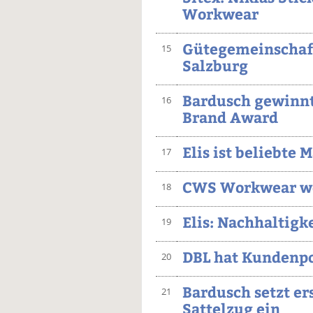
Workwear
Gütegemeinschaft
15
Salzburg
Bardusch gewinn
16
Brand Award
Elis ist beliebte
17
CWS Workwear wei
18
Elis: Nachhaltigk
19
DBL hat Kundenpo
20
Bardusch setzt er
21
Sattelzug ein