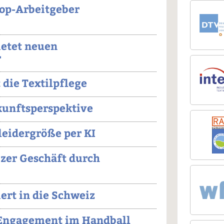
Top-Arbeitgeber
etet neuen
r
 die Textilpflege
unftsperspektive
leidergröße per KI
izer Geschäft durch
ert in die Schweiz
n Engagement im Handball