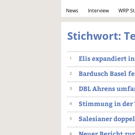
News
Interview
WRP St
Stichwort: Te
Elis expandiert in
1
Bardusch Basel fe
2
DBL Ahrens umfan
3
Stimmung in der T
4
Salesianer doppe
5
Neuer Bericht zur
6