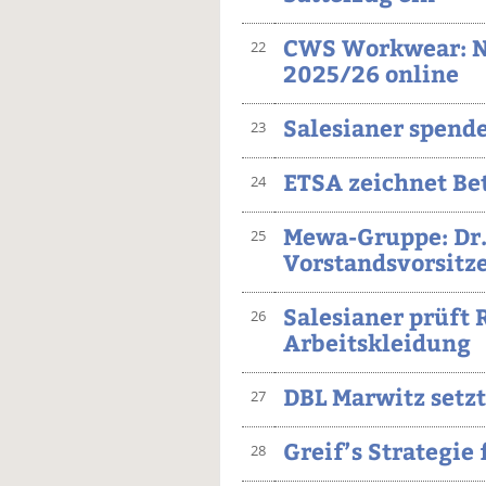
CWS Workwear: Na
22
2025/26 online
Salesianer spende
23
ETSA zeichnet Be
24
Mewa-Gruppe: Dr. 
25
Vorstandsvorsitz
Salesianer prüft 
26
Arbeitskleidung
DBL Marwitz setzt
27
Greif’s Strategie 
28