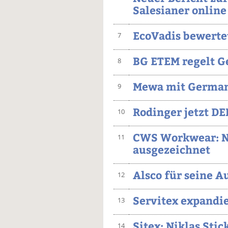
Salesianer online
EcoVadis bewerte
7
BG ETEM regelt G
8
Mewa mit German
9
Rodinger jetzt D
10
CWS Workwear: Na
11
ausgezeichnet
Alsco für seine A
12
Servitex expandie
13
Sitex: Niklas Sti
14