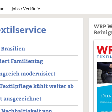
ar
Jobs / Verkäufe
WRP W
xtilservice
Reinig
 Brasilien
iert Familientag
greich modernisiert
extilpflege kühlt weiter ab
lt ausgezeichnet
 Nachhaltigkeit von