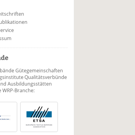
itschriften
ublikationen
ervice
ssum
nde
rbände Gütegemeinschaften
sinstitute Qualitätsverbünde
und Ausbildungsstätten
ie WRP-Branche: