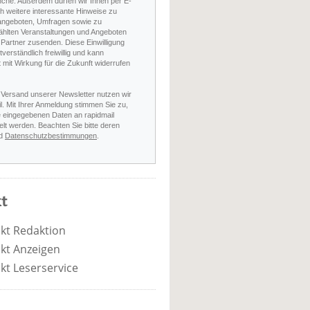
nche. Außerdem dürfen wir Ihnen per E-
h weitere interessante Hinweise zu
angeboten, Umfragen sowie zu
hlten Veranstaltungen und Angeboten
Partner zusenden. Diese Einwilligung
stverständlich freiwillig und kann
t mit Wirkung für die Zukunft widerrufen
 Versand unserer Newsletter nutzen wir
l. Mit Ihrer Anmeldung stimmen Sie zu,
e eingegebenen Daten an rapidmail
elt werden. Beachten Sie bitte deren
d
Datenschutzbestimmungen
.
t
kt Redaktion
kt Anzeigen
kt Leserservice