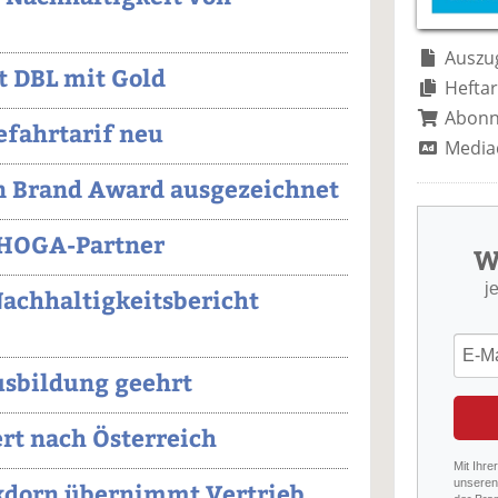
Auszug
t DBL mit Gold
Heftar
Abon
efahrtarif neu
Media
 Brand Award ausgezeichnet
EHOGA-Partner
W
j
chhaltigkeitsbericht
usbildung geehrt
rt nach Österreich
Mit Ihre
unseren 
ckdorn übernimmt Vertrieb