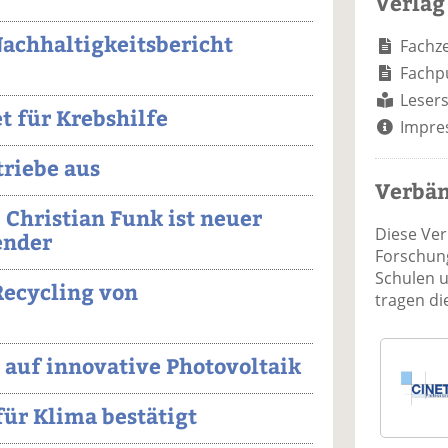
Verlag
chhaltigkeitsbericht
Fachze
Fachp
Lesers
t für Krebshilfe
Impre
triebe aus
Verbä
Christian Funk ist neuer
Diese Ve
ender
Forschung
Schulen 
Recycling von
tragen d
 auf innovative Photovoltaik
für Klima bestätigt