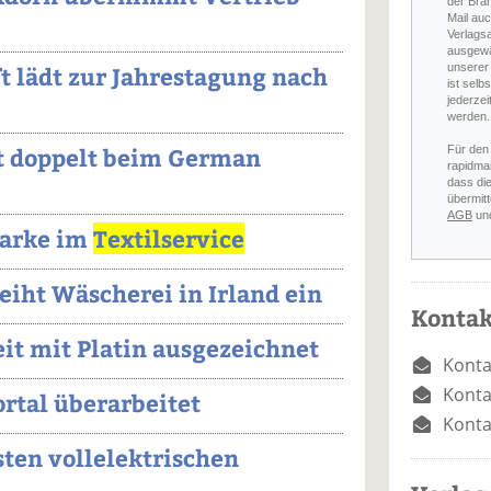
der Bra
Mail auc
Verlags
ausgewä
unserer 
 lädt zur Jahrestagung nach
ist selb
jederzei
werden.
t doppelt beim German
Für den
rapidmai
dass di
übermitt
AGB
un
 Marke im
Textilservice
ht Wäscherei in Irland ein
Kontak
eit mit Platin ausgezeichnet
Konta
Konta
rtal überarbeitet
Konta
sten vollelektrischen