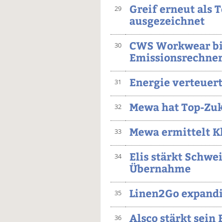
Greif erneut als 
29
ausgezeichnet
CWS Workwear bi
30
Emissionsrechne
Energie verteuert
31
Mewa hat Top-Zuk
32
Mewa ermittelt K
33
Elis stärkt Schwe
34
Übernahme
Linen2Go expandi
35
Alsco stärkt sei
36