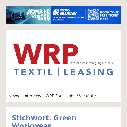
S
News
Interview
WRP Star
Jobs / Verkäufe
u
c
h
Stichwort: Green
e
Workwear