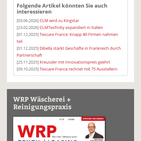
Folgende Artikel könnten Sie auch
interessieren
[03.06.2026]
CLM wird zu Kingstar
[23.02.2026]
CLMTexfinity expandiert in Italien
[01.12.2025]
Texcare France: Knapp 80 Firmen nahmen
teil
[01.12.2025]
Dibella stärkt Geschäfte in Frankreich durch
Partnerschaft
[25.11.2025]
Kreussler mit Innovationspreis geehrt
[09.10.2025]
Texcare France rechnet mit 75 Ausstellern
WRP Wäscherei +
Reinigungspraxis