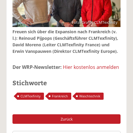
Foto/Grafik: CLMTexfinity
Freuen sich über die Expansion nach Frankreich (v.
l.): Reinoud Pijpops (Geschäftsführer CLMTexfinity),
David Moreno (Leiter CLMTexfinity France) und
Erwin Vanspauwen (Direktor CLMTexfinity Europe).
Der WRP-Newsletter:
Hier kostenlos anmelden
Stichworte
CLMTexfinity
Frankreich
Waschtechnik
Zurück