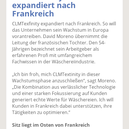
expandiert nach
k
k
k
k
k
Frankreich
el
el
el
el
el
a
t
a
p
D
CLMTexfinity expandiert nach Frankreich. So will
uf
wi
uf
er
ru
das Unternehmen sein Wachstum in Europa
F
tt
Li
E
ck
vorantreiben. David Moreno übernimmt die
ac
er
n
m
e
Leitung der französischen Tochter. Den 54-
e
n
k
ai
n
Jährigen bezeichnet sein Arbeitgeber als
b
e
l
erfahrenen Profi mit umfangreichem
o
di
v
Fachwissen in der Wäschereiindustrie.
o
n
er
k
te
se
„Ich bin froh, mich CLMTextinity in dieser
te
il
n
Wachstumsphase anzuschließen“, sagt Moreno.
il
e
d
„Die Kombination aus verlässlicher Technologie
e
n
e
und einer starken Fokussierung auf Kunden
n
n
generiert echte Werte für Wäschereien. Ich will
Kunden in Frankreich dabei unterstützen, ihre
Tätigkeiten zu optimieren.“
Sitz liegt im Osten von Frankreich