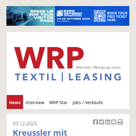
S
News
Interview
WRP Star
Jobs / Verkäufe
u
c
h
03.12.2025
Ar
Ar
Ar
Ar
Ar
e
Kreussler mit
ti
ti
ti
ti
ti