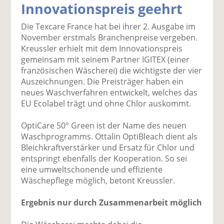
Innovationspreis geehrt
k
k
k
k
k
el
el
el
el
el
Die Texcare France hat bei ihrer 2. Ausgabe im
a
t
a
p
D
November erstmals Branchenpreise vergeben.
uf
wi
uf
er
ru
Kreussler erhielt mit dem Innovationspreis
F
tt
Li
E
ck
gemeinsam mit seinem Partner IGITEX (einer
ac
er
n
m
e
französischen Wäscherei) die wichtigste der vier
e
n
k
ai
n
Auszeichnungen. Die Preisträger haben ein
b
e
l
neues Waschverfahren entwickelt, welches das
o
di
v
EU Ecolabel trägt und ohne Chlor auskommt.
o
n
er
k
te
se
OptiCare 50° Green ist der Name des neuen
te
il
n
Waschprogramms. Ottalin OptiBleach dient als
il
e
d
Bleichkraftverstärker und Ersatz für Chlor und
e
n
e
entspringt ebenfalls der Kooperation. So sei
n
n
eine umweltschonende und effiziente
Wäschepflege möglich, betont Kreussler.
Ergebnis nur durch Zusammenarbeit möglich