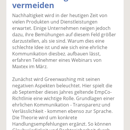
vermeiden
k
k
k
k
k
el
el
el
el
el
Nachhaltigkeit wird in der heutigen Zeit von
a
t
a
p
D
vielen Produkten und Dienstleistungen
uf
wi
uf
er
ru
erwartet. Einige Unternehmen neigen jedoch
F
tt
Li
E
ck
dazu, ihre Bemühungen auf diesem Feld größer
ac
er
n
m
e
darzustellen, als sie sind. Warum dies eine
e
n
k
ai
n
schlechte Idee ist und wie sich eine ehrliche
b
e
l
Kommunikation diesbez. aufbauen lässt,
o
di
v
erfahren Teilnehmer eines Webinars von
o
n
er
Maxtex im März.
k
te
se
te
il
n
Zunächst wird Greenwashing mit seinen
il
e
d
negativen Aspekten beleuchtet. Hier spielt die
e
n
e
ab September dieses Jahres geltende EmpCo-
n
n
Richtlinie eine wichtige Rolle. Grundlagen einer
ehrlichen Kommunikation - Transparenz und
Verlässlichkeit - kommen ebenso zur Sprache.
Die Theorie wird um konkrete
Handlungsempfehlungen ergänzt. So können