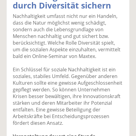
durch Diversität sichern
k
k
k
k
k
el
el
el
el
el
Nachhaltigkeit umfasst nicht nur ein Handeln,
a
t
a
p
D
dass die Natur möglichst wenig schädigt,
uf
wi
uf
er
ru
sondern auch die Lebensgrundlage von
F
tt
Li
E
ck
Menschen nachhaltig und gut sichert bzw.
ac
er
n
m
e
berücksichtigt. Welche Rolle Diversität spielt,
e
n
k
ai
n
um die sozialen Aspekte einzuhalten, vermittelt
b
e
l
bald ein Online-Seminar von Maxtex.
o
di
v
o
n
er
Ein Schlüssel für soziale Nachhaltigkeit ist ein
k
te
se
soziales, stabiles Umfeld. Gegenüber anderen
te
il
n
Kulturen sollte eine gewisse Aufgeschlossenheit
il
e
d
gepflegt werden. So können Unternehmen
e
n
e
Krisen besser bewältigen, ihre Innovationskraft
n
n
stärken und deren Mitarbeiter ihr Potenzial
entfalten. Eine gewisse Beteiligung der
Arbeitskräfte bei Entscheidungsprozessen
fördert diesen Ansatz.