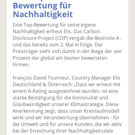
Bewertung für
k
k
k
k
k
Nachhaltigkeit
el
el
el
el
el
a
t
a
p
D
Eine Top-Bewertung für seine eigene
uf
wi
uf
er
ru
Nachhaltigkeit erfreut Elis. Das Carbon
F
tt
Li
E
ck
Disclosure Project (CDP) vergab die Bestnote A -
ac
er
n
m
e
und das bereits zum 2. Mal in Folge. Der
e
n
k
ai
n
Preisträger sieht sich damit in der Riege der vier
b
e
l
Prozent der global am besten bewerteten
o
di
v
Firmen.
o
n
er
k
te
se
François-David Tourneur, Country Manager Elis
te
il
n
Deutschland & Österreich: „Dass wir erneut mit
il
e
d
einem A-Rating ausgezeichnet wurden, ist eine
e
n
e
starke Bestätigung für die Kontinuität und
n
n
Glaubwürdigkeit unserer Klimastrategie. Diese
Anerkennung zeigt, dass unser Kreislaufmodell
wirkt und wir Verantwortung übernehmen - für
die Umwelt und für unsere Kunden, die wir aktiv
bei der Erreichung ihrer Nachhaltigkeitsziele