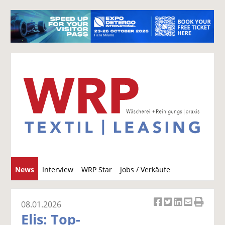
S
News
Interview
WRP Star
Jobs / Verkäufe
u
c
h
08.01.2026
Ar
Ar
Ar
Ar
Ar
e
Elis: Top-
ti
ti
ti
ti
ti