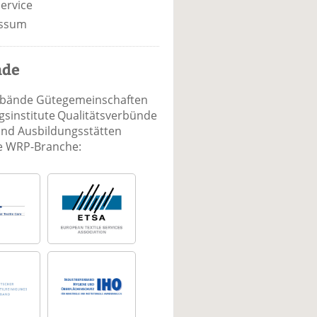
ervice
ssum
nde
rbände Gütegemeinschaften
sinstitute Qualitätsverbünde
und Ausbildungsstätten
ie WRP-Branche: