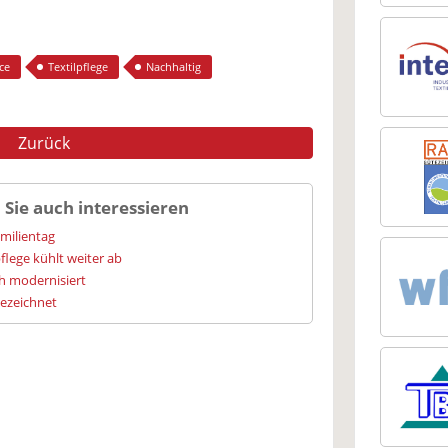
ice
Textilpflege
Nachhaltig
Zurück
 Sie auch interessieren
amilientag
flege kühlt weiter ab
h modernisiert
gezeichnet