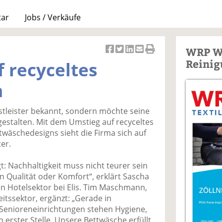
tar
Jobs / Verkäufe
WRP W
Ar
Ar
Ar
Ar
Ar
Reinig
uf recyceltes
ti
ti
ti
ti
ti
k
k
k
k
k
m
el
el
el
el
el
a
t
a
p
D
ienstleister bekannt, sondern möchte seine
uf
wi
uf
er
ru
estalten. Mit dem Umstieg auf recyceltes
F
tt
Li
E
ck
ettwäschedesigns sieht die Firma sich auf
ac
er
n
m
e
er.
e
n
k
ai
n
b
e
l
: Nachhaltigkeit muss nicht teurer sein
o
di
v
on Qualität oder Komfort“, erklärt Sascha
o
n
er
en Hotelsektor bei Elis. Tim Maschmann,
k
te
se
itssektor, ergänzt: „Gerade in
te
il
n
Senioreneinrichtungen stehen Hygiene,
il
e
d
 erster Stelle. Unsere Bettwäsche erfüllt