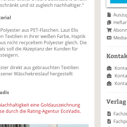
e
n
e
chränkt und ist zugleich nachhaltiger.“
n
n
Auszug
erial
Heftar
Abon
olyester aus PET-Flaschen. Laut Elis
 Textilien in ihrer weißen Farbe, Haptik
Media
us nicht recyceltem Polyester gleich. Die
ls soll die Akzeptanz der Kunden für
Kontak
steigern.
ester direkt aus gebrauchten Textilien
Konta
ssener Wäschekreislauf hergestellt
Konta
Konta
adis
Verlag
 Nachhaltigkeit eine Goldauszeichnung
se durch die Rating-Agentur EcoVadis.
Fachze
Fachp