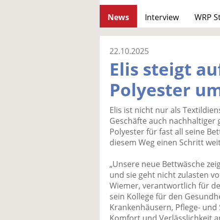
News
Interview
WRP S
22.10.2025
Elis steigt a
Polyester u
Elis ist nicht nur als Textild
Geschäfte auch nachhaltiger g
Polyester für fast all seine B
diesem Weg einen Schritt weit
„Unsere neue Bettwäsche zeigt
und sie geht nicht zulasten v
Wiemer, verantwortlich für d
sein Kollege für den Gesundhe
Krankenhäusern, Pflege- und 
Komfort und Verlässlichkeit an