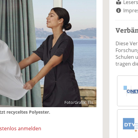
Lesers
Impre
Verbä
Diese Ve
Forschung
Schulen 
tragen d
Foto/Grafik: Elis
tzt recyceltes Polyester.
ostenlos anmelden