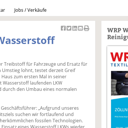
tar
Jobs / Verkäufe
WRP W
Ar
Ar
Ar
Ar
Ar
Reinig
 Wasserstoff
ti
ti
ti
ti
ti
k
k
k
k
k
el
el
el
el
el
a
t
a
p
D
ver Treibstoff für Fahrzeuge und Ersatz für
uf
wi
uf
er
ru
n Umstieg lohnt, testet derzeit Greif
F
tt
Li
E
ck
 Haus zum ersten Mal in seiner
ac
er
n
m
e
it Wasserstoff laufenden LKW
e
n
k
ai
n
and durch den Umbau eines normalen
b
e
l
o
di
v
o
n
er
n Geschäftsführer: „Aufgrund unseres
k
te
se
itsziels suchen wir fortlaufend und
te
il
n
u herkömmlichen fossilen Technologien.
il
e
d
em Einsatz eines Wasserstoff LKWs wieder