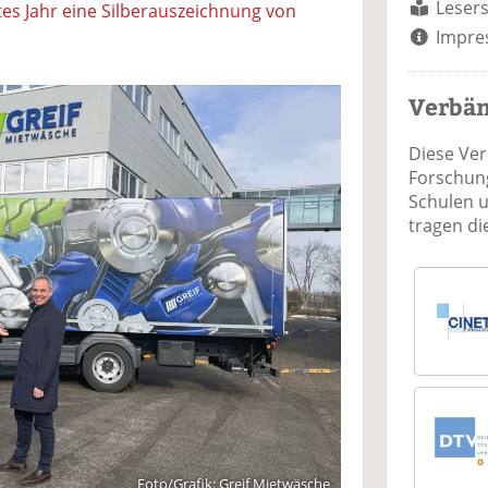
Lesers
tes Jahr eine Silberauszeichnung von
Impre
Verbä
Diese Ve
Forschung
Schulen 
tragen d
Foto/Grafik: Greif Mietwäsche