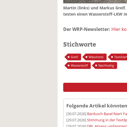
Martin (links) und Markus Greif,
testen einen Wasserstoff-LKW im
Der WRP-Newsletter:
Hier k
Stichworte
Greif
Wäscherei
Textilser
Wasserstoff
Nachhaltig
Folgende Artikel könnten
[30.07.2026]
Bardusch Basel feiert F
[29.07.2026]
Stimmung in der Textilp
[29.07.2026]
DBL Ahrens umfangreic