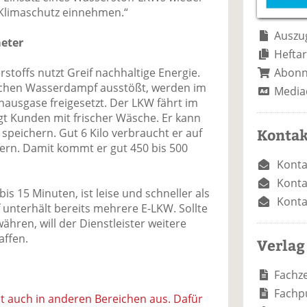
e
n
e
m Klimaschutz einnehmen.“
n
n
Auszug
meter
Heftar
Abon
toffs nutzt Greif nachhaltige Energie.
achen Wasserdampf ausstößt, werden im
Media
hausgase freigesetzt. Der LKW fährt im
t Kunden mit frischer Wäsche. Er kann
Kontak
 speichern. Gut 6 Kilo verbraucht er auf
tern. Damit kommt er gut 450 bis 500
Konta
Konta
s 15 Minuten, ist leise und schneller als
Konta
 unterhält bereits mehrere E-LKW. Sollte
ähren, will der Dienstleister weitere
affen.
Verlag
Fachze
Fachp
it auch in anderen Bereichen aus. Dafür