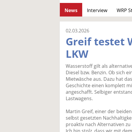
News
Interview
WRP S
02.03.2026
Greif testet
LKW
Wasserstoff gilt als alternati
Diesel bzw. Benzin. Ob sich ei
Mietwäsche aus. Dazu hat das
Geschichte einen komplett m
angeschafft. Selbiger entst
Lastwagens.
Martin Greif, einer der beide
selbst gesetzten Nachhaltigke
proaktiv nach Alternativen z
Ich bin stolz, dass wir mit d