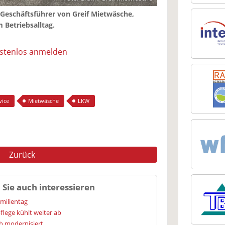
 Geschäftsführer von Greif Mietwäsche,
 Betriebsalltag.
ostenlos anmelden
vice
Mietwäsche
LKW
Zurück
 Sie auch interessieren
amilientag
flege kühlt weiter ab
h modernisiert