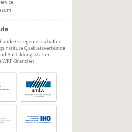
ervice
ssum
nde
rbände Gütegemeinschaften
sinstitute Qualitätsverbünde
und Ausbildungsstätten
ie WRP-Branche: