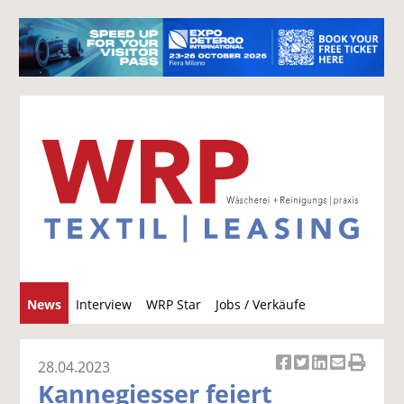
S
News
Interview
WRP Star
Jobs / Verkäufe
u
c
h
28.04.2023
Ar
Ar
Ar
Ar
Ar
e
Kannegiesser feiert
ti
ti
ti
ti
ti