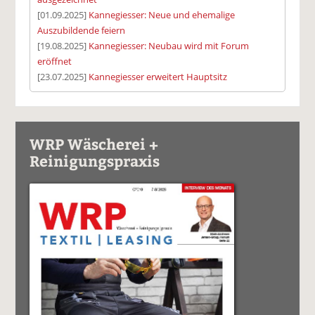
[01.09.2025]
Kannegiesser: Neue und ehemalige
Auszubildende feiern
[19.08.2025]
Kannegiesser: Neubau wird mit Forum
eröffnet
[23.07.2025]
Kannegiesser erweitert Hauptsitz
WRP Wäscherei +
Reinigungspraxis