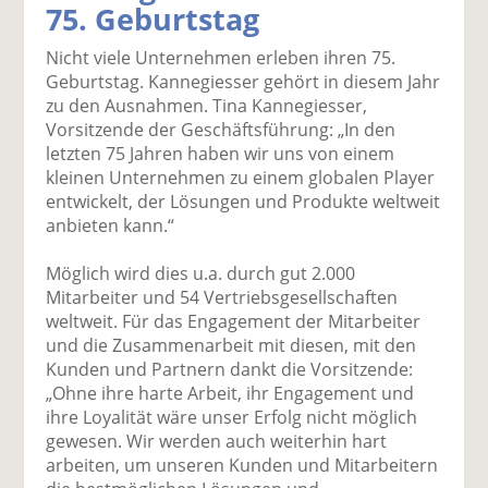
75. Geburtstag
k
k
k
k
k
el
el
el
el
el
Nicht viele Unternehmen erleben ihren 75.
a
t
a
p
D
Geburtstag. Kannegiesser gehört in diesem Jahr
uf
wi
uf
er
ru
zu den Ausnahmen. Tina Kannegiesser,
F
tt
Li
E
ck
Vorsitzende der Geschäftsführung: „In den
ac
er
n
m
e
letzten 75 Jahren haben wir uns von einem
e
n
k
ai
n
kleinen Unternehmen zu einem globalen Player
b
e
l
entwickelt, der Lösungen und Produkte weltweit
o
di
v
anbieten kann.“
o
n
er
k
te
se
Möglich wird dies u.a. durch gut 2.000
te
il
n
Mitarbeiter und 54 Vertriebsgesellschaften
il
e
d
weltweit. Für das Engagement der Mitarbeiter
e
n
e
und die Zusammenarbeit mit diesen, mit den
n
n
Kunden und Partnern dankt die Vorsitzende:
„Ohne ihre harte Arbeit, ihr Engagement und
ihre Loyalität wäre unser Erfolg nicht möglich
gewesen. Wir werden auch weiterhin hart
arbeiten, um unseren Kunden und Mitarbeitern