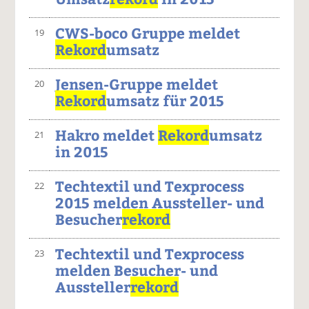
CWS-boco Gruppe meldet
19
Rekord
umsatz
Jensen-Gruppe meldet
20
Rekord
umsatz für 2015
Hakro meldet
Rekord
umsatz
21
in 2015
Techtextil und Texprocess
22
2015 melden Aussteller- und
Besucher
rekord
Techtextil und Texprocess
23
melden Besucher- und
Aussteller
rekord