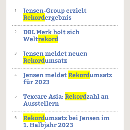
Jensen-Group erzielt
1
Rekord
ergebnis
DBL Merk holt sich
2
Welt
rekord
Jensen meldet neuen
3
Rekord
umsatz
Jensen meldet
Rekord
umsatz
4
für 2023
Texcare Asia:
Rekord
zahl an
5
Ausstellern
Rekord
umsatz bei Jensen im
6
1. Halbjahr 2023