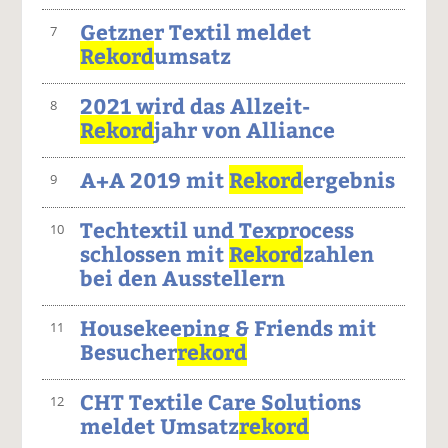
Getzner Textil meldet
7
Rekord
umsatz
2021 wird das Allzeit-
8
Rekord
jahr von Alliance
A+A 2019 mit
Rekord
ergebnis
9
Techtextil und Texprocess
10
schlossen mit
Rekord
zahlen
bei den Ausstellern
Housekeeping & Friends mit
11
Besucher
rekord
CHT Textile Care Solutions
12
meldet Umsatz
rekord