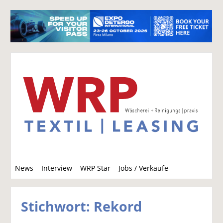
S
News
Interview
WRP Star
Jobs / Verkäufe
u
c
h
Stichwort: Rekord
e