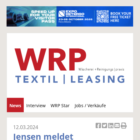
S
News
Interview
WRP Star
Jobs / Verkäufe
u
c
h
12.03.2024
Ar
Ar
Ar
Ar
Ar
e
Jensen meldet
ti
ti
ti
ti
ti