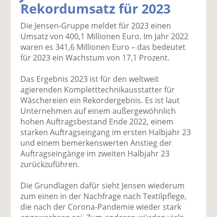
Rekordumsatz für 2023
k
k
k
k
k
el
el
el
el
el
Die Jensen-Gruppe meldet für 2023 einen
a
t
a
p
D
Umsatz von 400,1 Millionen Euro. Im Jahr 2022
uf
wi
uf
er
ru
waren es 341,6 Millionen Euro – das bedeutet
F
tt
Li
E
ck
für 2023 ein Wachstum von 17,1 Prozent.
ac
er
n
m
e
e
n
k
ai
n
Das Ergebnis 2023 ist für den weltweit
b
e
l
agierenden Kompletttechnikausstatter für
o
di
v
Wäschereien ein Rekordergebnis. Es ist laut
o
n
er
Unternehmen auf einem außergewöhnlich
k
te
se
hohen Auftragsbestand Ende 2022, einem
te
il
n
starken Auftragseingang im ersten Halbjahr 23
il
e
d
und einem bemerkenswerten Anstieg der
e
n
e
Auftragseingänge im zweiten Halbjahr 23
n
n
zurückzuführen.
Die Grundlagen dafür sieht Jensen wiederum
zum einen in der Nachfrage nach Textilpflege,
die nach der Corona-Pandemie wieder stark