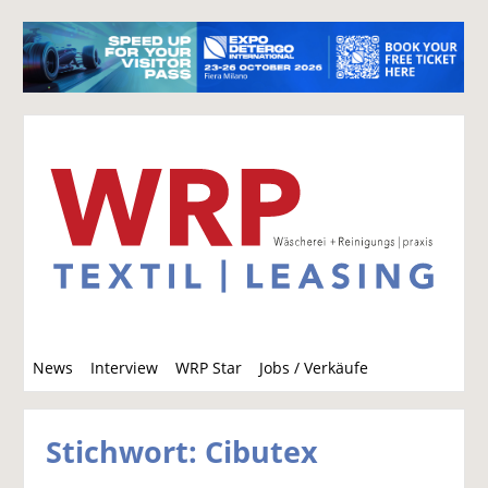
S
News
Interview
WRP Star
Jobs / Verkäufe
u
c
h
Stichwort: Cibutex
e