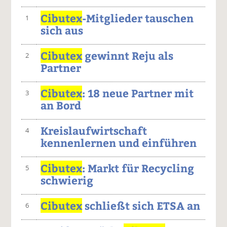
Cibutex
-Mitglieder tauschen
1
sich aus
Cibutex
gewinnt Reju als
2
Partner
Cibutex
: 18 neue Partner mit
3
an Bord
Kreislaufwirtschaft
4
kennenlernen und einführen
Cibutex
: Markt für Recycling
5
schwierig
Cibutex
schließt sich ETSA an
6