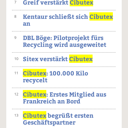
Greif verstärkt
Cibutex
7
Kentaur schließt sich
Cibutex
8
an
DBL Böge: Pilotprojekt fürs
9
Recycling wird ausgeweitet
Sitex verstärkt
Cibutex
10
Cibutex
: 100.000 Kilo
11
recycelt
Cibutex
: Erstes Mitglied aus
12
Frankreich an Bord
Cibutex
begrüßt ersten
13
Geschäftspartner