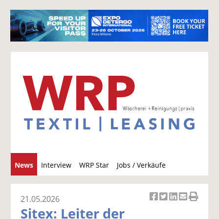
S
News
Interview
WRP Star
Jobs / Verkäufe
u
c
h
21.05.2026
Ar
Ar
Ar
Ar
Ar
e
Sitex: Leiter der
ti
ti
ti
ti
ti