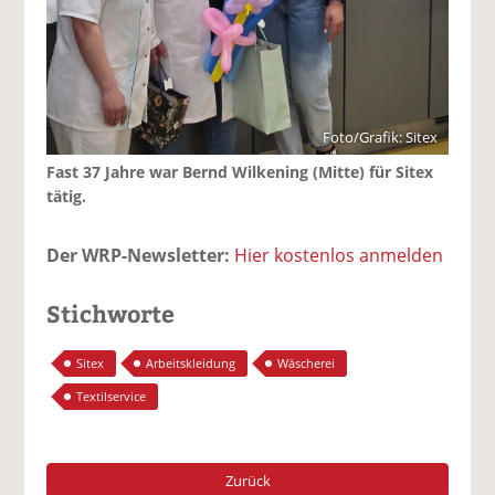
Foto/Grafik: Sitex
Fast 37 Jahre war Bernd Wilkening (Mitte) für Sitex
tätig.
Der WRP-Newsletter:
Hier kostenlos anmelden
Stichworte
Sitex
Arbeitskleidung
Wäscherei
Textilservice
Zurück