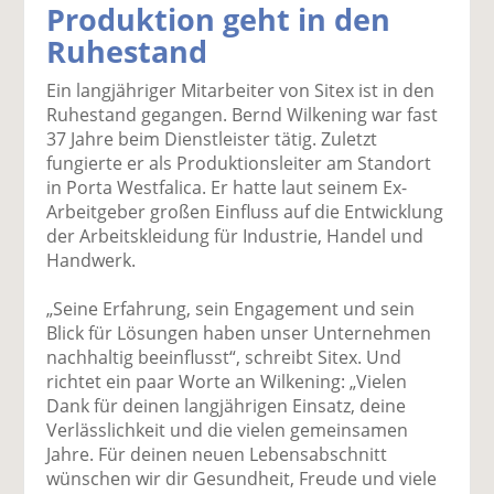
Produktion geht in den
k
k
k
k
k
Ruhestand
el
el
el
el
el
a
t
a
p
D
Ein langjähriger Mitarbeiter von Sitex ist in den
uf
wi
uf
er
ru
Ruhestand gegangen. Bernd Wilkening war fast
F
tt
Li
E
ck
37 Jahre beim Dienstleister tätig. Zuletzt
ac
er
n
m
e
fungierte er als Produktionsleiter am Standort
e
n
k
ai
n
in Porta Westfalica. Er hatte laut seinem Ex-
b
e
l
Arbeitgeber großen Einfluss auf die Entwicklung
o
di
v
der Arbeitskleidung für Industrie, Handel und
o
n
er
Handwerk.
k
te
se
te
il
n
„Seine Erfahrung, sein Engagement und sein
il
e
d
Blick für Lösungen haben unser Unternehmen
e
n
e
nachhaltig beeinflusst“, schreibt Sitex. Und
n
n
richtet ein paar Worte an Wilkening: „Vielen
Dank für deinen langjährigen Einsatz, deine
Verlässlichkeit und die vielen gemeinsamen
Jahre. Für deinen neuen Lebensabschnitt
wünschen wir dir Gesundheit, Freude und viele