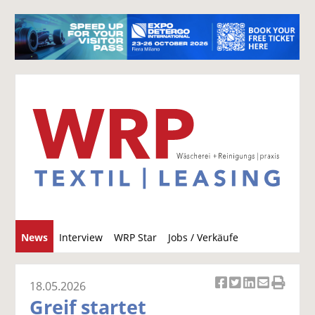
S
News
Interview
WRP Star
Jobs / Verkäufe
u
c
h
18.05.2026
Ar
Ar
Ar
Ar
Ar
e
Greif startet
ti
ti
ti
ti
ti