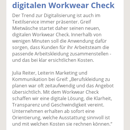
digitalen Workwear Check
k
k
k
k
k
el
el
el
el
el
Der Trend zur Digitalisierung ist auch im
a
t
a
p
D
Textilservice immer präsenter. Greif
uf
wi
uf
er
ru
Mietwäsche startet daher seinen neuen,
F
tt
Li
E
ck
digitalen Workwear Check. Innerhalb von
ac
er
n
m
e
wenigen Minuten soll die Anwendung dafür
e
n
k
ai
n
sorgen, dass Kunden für ihr Arbeitsteam die
b
e
l
passende Arbeitskleidung zusammenstellen -
o
di
v
und das bei klar ersichtlichen Kosten.
o
n
er
k
te
se
Julia Reiter, Leiterin Marketing und
te
il
n
Kommunikation bei Greif: „Berufskleidung zu
il
e
d
planen war oft zeitaufwendig und das Angebot
e
n
e
übersichtlich. Mit dem Workwear Check
n
n
schaffen wir eine digitale Lösung, die Klarheit,
Transparenz und Geschwindigkeit vereint.
Unternehmen erhalten ab sofort eine
Orientierung, welche Ausstattung sinnvoll ist
und mit welchen Kosten sie rechnen können.“