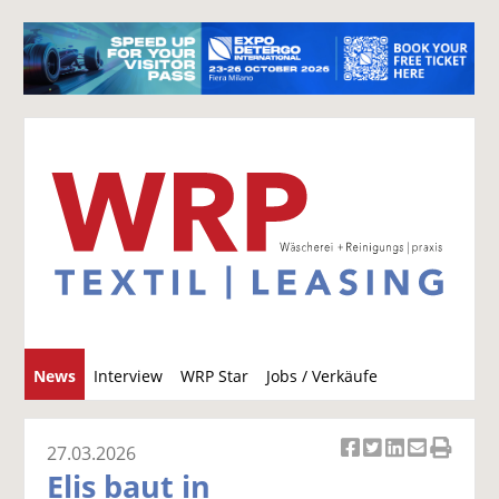
S
News
Interview
WRP Star
Jobs / Verkäufe
u
c
h
27.03.2026
Ar
Ar
Ar
Ar
Ar
e
Elis baut in
ti
ti
ti
ti
ti