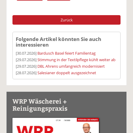
Zurück
Folgende Artikel könnten Sie auch
interessieren
[30.07.2026]
Bardusch Basel feiert Familientag
[29.07.2026]
Stimmung in der Textilpflege kühlt weiter ab
[29.07.2026]
DBL Ahrens umfangreich modernisiert
[28.07.2026]
Salesianer doppelt ausgezeichnet
WRP Wäscherei +
Reinigungspraxis