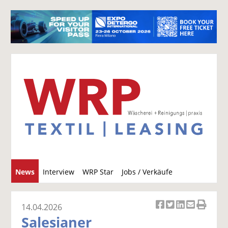
S
News
Interview
WRP Star
Jobs / Verkäufe
u
c
h
14.04.2026
Ar
Ar
Ar
Ar
Ar
e
Salesianer
ti
ti
ti
ti
ti