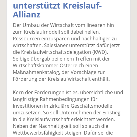
unterstützt Kreislauf-
k
k
k
k
k
Allianz
el
el
el
el
el
a
t
a
p
D
Der Umbau der Wirtschaft vom linearen hin
uf
wi
uf
er
ru
zum Kreislaufmodell soll dabei helfen,
F
tt
Li
E
ck
Ressourcen einzusparen und nachhaltiger zu
ac
er
n
m
e
wirtschaften. Salesianer unterstützt dafür jetzt
e
n
k
ai
n
die Kreislaufwirtschaftsdelegation (KWD).
b
e
l
Selbige übergab bei einem Treffen mit der
o
di
v
Wirtschaftskammer Österreich einen
o
n
er
Maßnahmenkatalog, der Vorschläge zur
k
te
se
Förderung der Kreislaufwirtschaft enthält.
te
il
n
il
e
d
Kern der Forderungen ist es, übersichtliche und
e
n
e
langfristige Rahmenbedingungen für
n
n
Investitionen in zirkuläre Geschäftsmodelle
umzusetzen. So soll Unternehmen der Einstieg
in die Kreislaufwirtschaft erleichtert werden.
Neben der Nachhaltigkeit soll so auch die
Wettbewerbsfähigkeit steigen. Dafür sei die