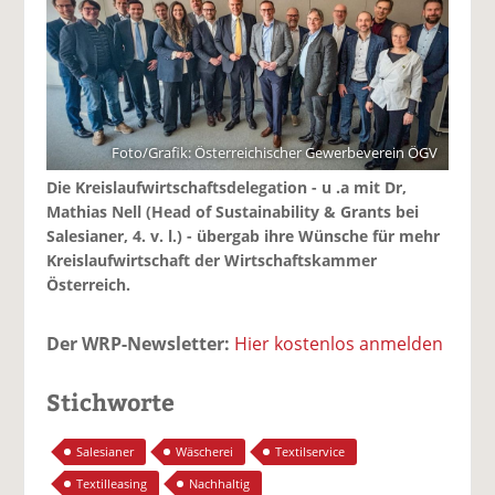
Foto/Grafik: Österreichischer Gewerbeverein ÖGV
Die Kreislaufwirtschaftsdelegation - u .a mit Dr,
Mathias Nell (Head of Sustainability & Grants bei
Salesianer, 4. v. l.) - übergab ihre Wünsche für mehr
Kreislaufwirtschaft der Wirtschaftskammer
Österreich.
Der WRP-Newsletter:
Hier kostenlos anmelden
Stichworte
Salesianer
Wäscherei
Textilservice
Textilleasing
Nachhaltig