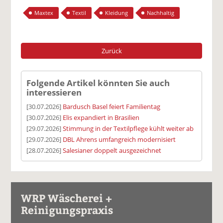
Maxtex
Textil
Kleidung
Nachhaltig
Zurück
Folgende Artikel könnten Sie auch
interessieren
[30.07.2026]
Bardusch Basel feiert Familientag
[30.07.2026]
Elis expandiert in Brasilien
[29.07.2026]
Stimmung in der Textilpflege kühlt weiter ab
[29.07.2026]
DBL Ahrens umfangreich modernisiert
[28.07.2026]
Salesianer doppelt ausgezeichnet
WRP Wäscherei +
Reinigungspraxis