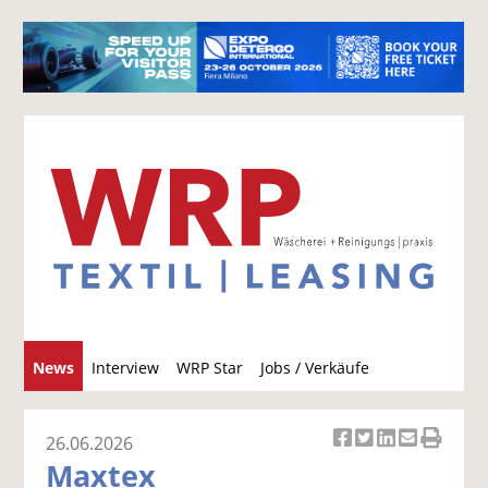
S
News
Interview
WRP Star
Jobs / Verkäufe
u
c
h
26.06.2026
Ar
Ar
Ar
Ar
Ar
e
Maxtex
ti
ti
ti
ti
ti