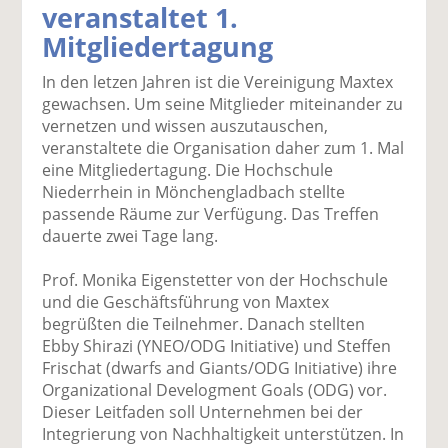
veranstaltet 1.
k
k
k
k
k
Mitgliedertagung
el
el
el
el
el
a
t
a
p
D
In den letzen Jahren ist die Vereinigung Maxtex
uf
wi
uf
er
ru
gewachsen. Um seine Mitglieder miteinander zu
F
tt
Li
E
ck
vernetzen und wissen auszutauschen,
ac
er
n
m
e
veranstaltete die Organisation daher zum 1. Mal
e
n
k
ai
n
eine Mitgliedertagung. Die Hochschule
b
e
l
Niederrhein in Mönchengladbach stellte
o
di
v
passende Räume zur Verfügung. Das Treffen
o
n
er
dauerte zwei Tage lang.
k
te
se
te
il
n
Prof. Monika Eigenstetter von der Hochschule
il
e
d
und die Geschäftsführung von Maxtex
e
n
e
begrüßten die Teilnehmer. Danach stellten
n
n
Ebby Shirazi (YNEO/ODG Initiative) und Steffen
Frischat (dwarfs and Giants/ODG Initiative) ihre
Organizational Develogment Goals (ODG) vor.
Dieser Leitfaden soll Unternehmen bei der
Integrierung von Nachhaltigkeit unterstützen. In