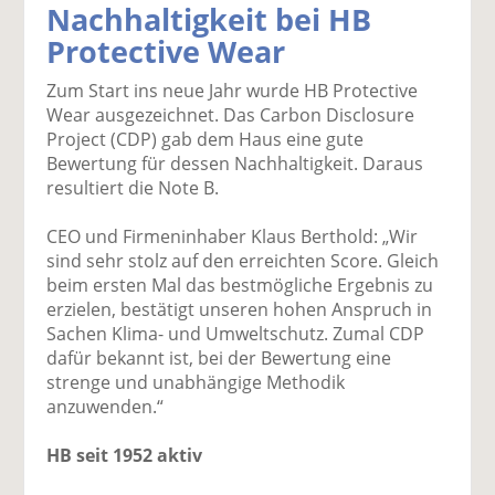
Nachhaltigkeit bei HB
k
k
k
k
k
Protective Wear
el
el
el
el
el
a
t
a
p
D
Zum Start ins neue Jahr wurde HB Protective
uf
wi
uf
er
ru
Wear ausgezeichnet. Das Carbon Disclosure
F
tt
Li
E
ck
Project (CDP) gab dem Haus eine gute
ac
er
n
m
e
Bewertung für dessen Nachhaltigkeit. Daraus
e
n
k
ai
n
resultiert die Note B.
b
e
l
o
di
v
CEO und Firmeninhaber Klaus Berthold: „Wir
o
n
er
sind sehr stolz auf den erreichten Score. Gleich
k
te
se
beim ersten Mal das bestmögliche Ergebnis zu
te
il
n
erzielen, bestätigt unseren hohen Anspruch in
il
e
d
Sachen Klima- und Umweltschutz. Zumal CDP
e
n
e
dafür bekannt ist, bei der Bewertung eine
n
n
strenge und unabhängige Methodik
anzuwenden.“
HB seit 1952 aktiv