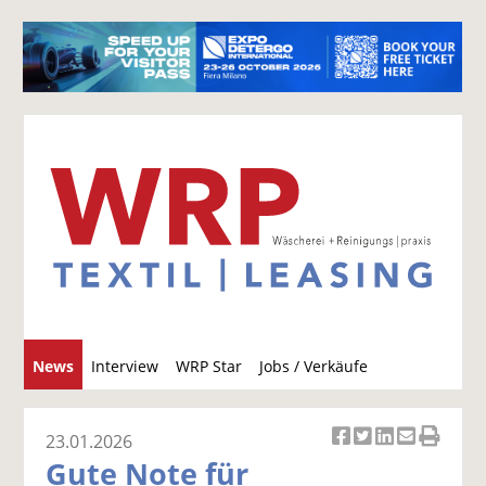
S
News
Interview
WRP Star
Jobs / Verkäufe
u
c
h
23.01.2026
Ar
Ar
Ar
Ar
Ar
e
Gute Note für
ti
ti
ti
ti
ti