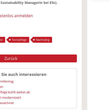
 Sustainability Managerin bei Elis).
ostenlos anmelden
ice
Textilpflege
Nachhaltig
Zurück
 Sie auch interessieren
amilientag
ien
flege kühlt weiter ab
h modernisiert
gezeichnet