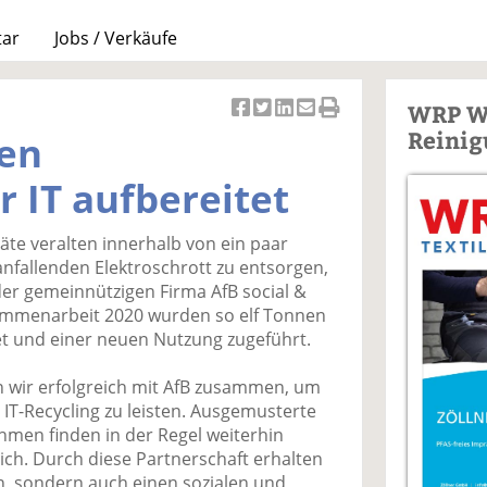
tar
Jobs / Verkäufe
WRP W
Ar
Ar
Ar
Ar
Ar
Reinig
nen
ti
ti
ti
ti
ti
k
k
k
k
k
r IT aufbereitet
el
el
el
el
el
a
t
a
p
D
te veralten innerhalb von ein paar
uf
wi
uf
er
ru
anfallenden Elektroschrott zu entsorgen,
F
tt
Li
E
ck
der gemeinnützigen Firma AfB social &
ac
er
n
m
e
sammenarbeit 2020 wurden so elf Tonnen
e
n
k
ai
n
et und einer neuen Nutzung zugeführt.
b
e
l
o
di
v
en wir erfolgreich mit AfB zusammen, um
o
n
er
 IT-Recycling zu leisten. Ausgemusterte
k
te
se
men finden in der Regel weiterhin
te
il
n
ch. Durch diese Partnerschaft erhalten
il
e
d
en, sondern auch einen sozialen und