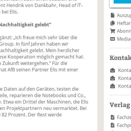
e
n
e
nt Hendrik von Dankbahr, Head of IT-
n
n
bei Elis.
Auszug
Heftar
achhaltigkeit gelebt“
Abon
gänzt: „Ich freue mich sehr über die
Media
Group. In fünf Jahren haben wir
chhaltigkeit gelebt. Mein herzlicher
Kontak
iese Kooperation möglich gemacht hat.
 Zukunft weitergehen.“ Für die
t AfB seinen Partner Elis mit einer
Konta
Konta
Konta
ie Daten auf den Geräten, testen die
ile, reparieren die Notebooks und Co.,
. Etwa ein Drittel der Maschinen, die Elis
Verlag
en Projektpartnern neu vermarktet. Bei
i 82 Prozent. Der Rest werde
Fachze
Fachp