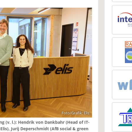
Foto/Grafik: Elis
g (v. l.): Hendrik von Dankbahr (Head of IT-
lis), Jurij Deperschmidt (AfB social & green