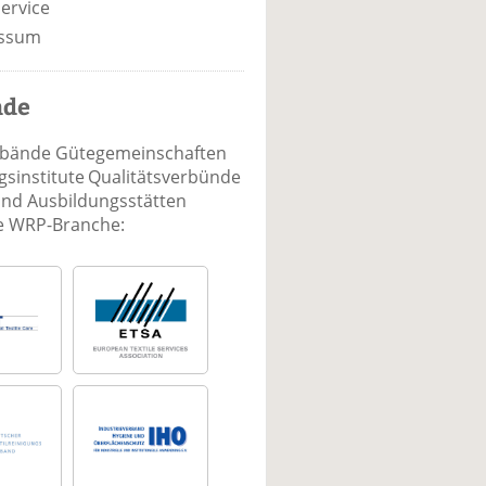
ervice
ssum
nde
rbände Gütegemeinschaften
sinstitute Qualitätsverbünde
und Ausbildungsstätten
ie WRP-Branche: