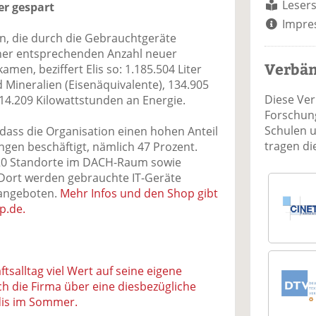
Lesers
er gespart
Impre
n, die durch die Gebrauchtgeräte
ner entsprechenden Anzahl neuer
Verbä
n, beziffert Elis so: 1.185.504 Liter
d Mineralien (Eisenäquivalente), 134.905
Diese Ve
14.209 Kilowattstunden an Energie.
Forschung
Schulen 
, dass die Organisation einen hohen Anteil
tragen d
en beschäftigt, nämlich 47 Prozent.
0 Standorte im DACH-Raum sowie
 Dort werden gebrauchte IT-Geräte
 angeboten.
Mehr Infos und den Shop gibt
p.de.
ftsalltag viel Wert auf seine eigene
ich die Firma über eine diesbezügliche
is im Sommer.