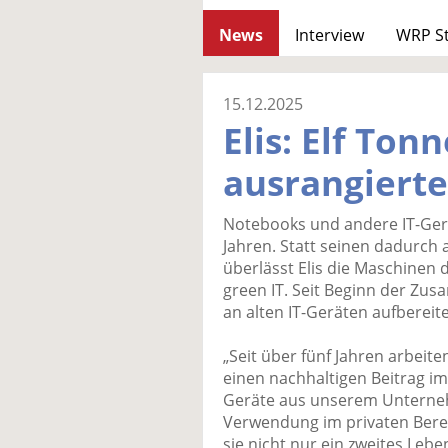
News
Interview
WRP S
15.12.2025
Elis: Elf Ton
ausrangierte
Notebooks und andere IT-Gerä
Jahren. Statt seinen dadurch 
überlässt Elis die Maschinen 
green IT. Seit Beginn der Zu
an alten IT-Geräten aufbereit
„Seit über fünf Jahren arbeit
einen nachhaltigen Beitrag im
Geräte aus unserem Unterneh
Verwendung im privaten Berei
sie nicht nur ein zweites Leb