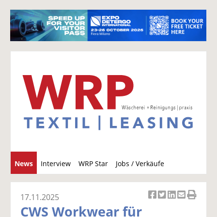
S
News
Interview
WRP Star
Jobs / Verkäufe
u
c
h
17.11.2025
Ar
Ar
Ar
Ar
Ar
e
CWS Workwear für
ti
ti
ti
ti
ti