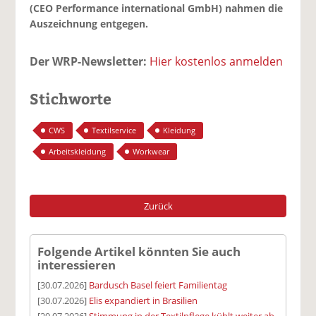
(CEO Performance international GmbH) nahmen die
Auszeichnung entgegen.
Der WRP-Newsletter:
Hier kostenlos anmelden
Stichworte
CWS
Textilservice
Kleidung
Arbeitskleidung
Workwear
Zurück
Folgende Artikel könnten Sie auch
interessieren
[30.07.2026]
Bardusch Basel feiert Familientag
[30.07.2026]
Elis expandiert in Brasilien
[29.07.2026]
Stimmung in der Textilpflege kühlt weiter ab