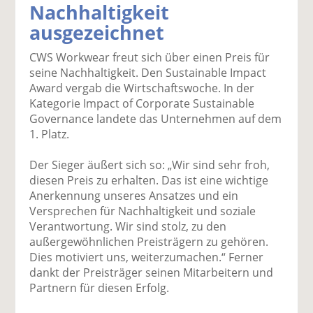
Nachhaltigkeit
k
k
k
k
k
ausgezeichnet
el
el
el
el
el
a
t
a
p
D
CWS Workwear freut sich über einen Preis für
uf
wi
uf
er
ru
seine Nachhaltigkeit. Den Sustainable Impact
F
tt
Li
E
ck
Award vergab die Wirtschaftswoche. In der
ac
er
n
m
e
Kategorie Impact of Corporate Sustainable
e
n
k
ai
n
Governance landete das Unternehmen auf dem
b
e
l
1. Platz.
o
di
v
o
n
er
Der Sieger äußert sich so: „Wir sind sehr froh,
k
te
se
diesen Preis zu erhalten. Das ist eine wichtige
te
il
n
Anerkennung unseres Ansatzes und ein
il
e
d
Versprechen für Nachhaltigkeit und soziale
e
n
e
Verantwortung. Wir sind stolz, zu den
n
n
außergewöhnlichen Preisträgern zu gehören.
Dies motiviert uns, weiterzumachen.“ Ferner
dankt der Preisträger seinen Mitarbeitern und
Partnern für diesen Erfolg.