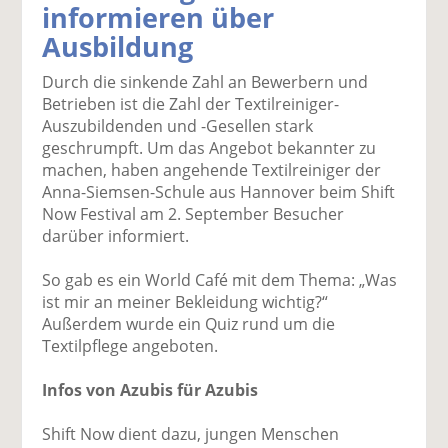
informieren über
k
k
k
k
k
Ausbildung
el
el
el
el
el
a
t
a
p
D
Durch die sinkende Zahl an Bewerbern und
uf
wi
uf
er
ru
Betrieben ist die Zahl der Textilreiniger-
F
tt
Li
E
ck
Auszubildenden und -Gesellen stark
ac
er
n
m
e
geschrumpft. Um das Angebot bekannter zu
e
n
k
ai
n
machen, haben angehende Textilreiniger der
b
e
l
Anna-Siemsen-Schule aus Hannover beim Shift
o
di
v
Now Festival am 2. September Besucher
o
n
er
darüber informiert.
k
te
se
te
il
n
So gab es ein World Café mit dem Thema: „Was
il
e
d
ist mir an meiner Bekleidung wichtig?“
e
n
e
Außerdem wurde ein Quiz rund um die
n
n
Textilpflege angeboten.
Infos von Azubis für Azubis
Shift Now dient dazu, jungen Menschen