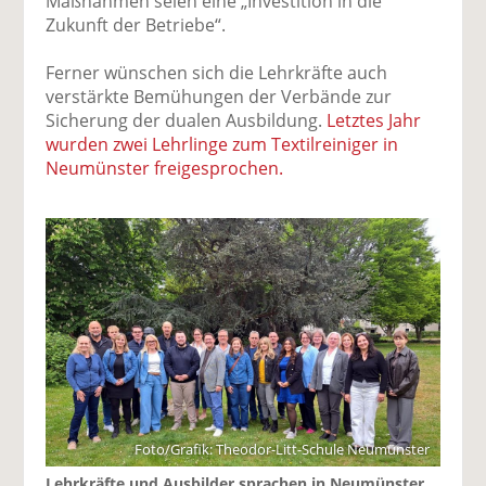
Maßnahmen seien eine „Investition in die
Zukunft der Betriebe“.
Ferner wünschen sich die Lehrkräfte auch
verstärkte Bemühungen der Verbände zur
Sicherung der dualen Ausbildung.
Letztes Jahr
wurden zwei Lehrlinge zum Textilreiniger in
Neumünster freigesprochen.
Foto/Grafik: Theodor-Litt-Schule Neumünster
Lehrkräfte und Ausbilder sprachen in Neumünster