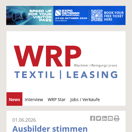
S
News
Interview
WRP Star
Jobs / Verkäufe
u
c
h
01.06.2026
Ar
Ar
Ar
Ar
Ar
e
Ausbilder stimmen
ti
ti
ti
ti
ti