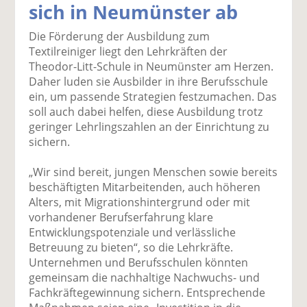
sich in Neumünster ab
k
k
k
k
k
el
el
el
el
el
Die Förderung der Ausbildung zum
a
t
a
p
D
Textilreiniger liegt den Lehrkräften der
uf
wi
uf
er
ru
Theodor-Litt-Schule in Neumünster am Herzen.
F
tt
Li
E
ck
Daher luden sie Ausbilder in ihre Berufsschule
ac
er
n
m
e
ein, um passende Strategien festzumachen. Das
e
n
k
ai
n
soll auch dabei helfen, diese Ausbildung trotz
b
e
l
geringer Lehrlingszahlen an der Einrichtung zu
o
di
v
sichern.
o
n
er
k
te
se
„Wir sind bereit, jungen Menschen sowie bereits
te
il
n
beschäftigten Mitarbeitenden, auch höheren
il
e
d
Alters, mit Migrationshintergrund oder mit
e
n
e
vorhandener Berufserfahrung klare
n
n
Entwicklungspotenziale und verlässliche
Betreuung zu bieten“, so die Lehrkräfte.
Unternehmen und Berufsschulen könnten
gemeinsam die nachhaltige Nachwuchs- und
Fachkräftegewinnung sichern. Entsprechende