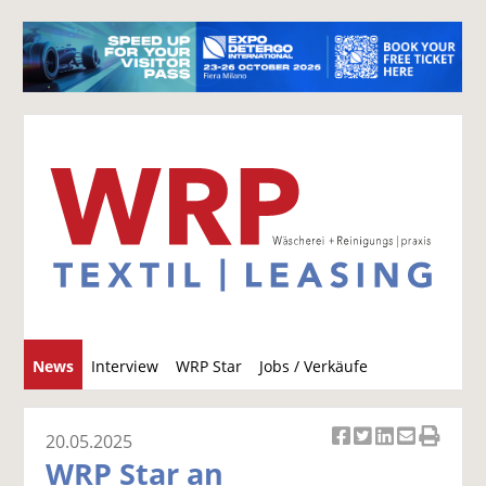
S
News
Interview
WRP Star
Jobs / Verkäufe
u
c
h
20.05.2025
Ar
Ar
Ar
Ar
Ar
e
WRP Star an
ti
ti
ti
ti
ti