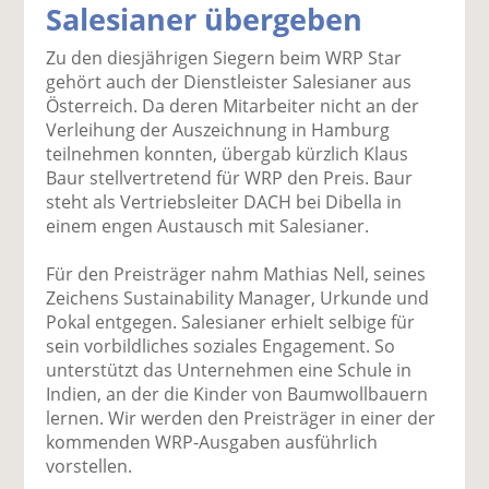
Salesianer übergeben
k
k
k
k
k
el
el
el
el
el
Zu den diesjährigen Siegern beim WRP Star
a
t
a
p
D
gehört auch der Dienstleister Salesianer aus
uf
wi
uf
er
ru
Österreich. Da deren Mitarbeiter nicht an der
F
tt
Li
E
ck
Verleihung der Auszeichnung in Hamburg
ac
er
n
m
e
teilnehmen konnten, übergab kürzlich Klaus
e
n
k
ai
n
Baur stellvertretend für WRP den Preis. Baur
b
e
l
steht als Vertriebsleiter DACH bei Dibella in
o
di
v
einem engen Austausch mit Salesianer.
o
n
er
k
te
se
Für den Preisträger nahm Mathias Nell, seines
te
il
n
Zeichens Sustainability Manager, Urkunde und
il
e
d
Pokal entgegen. Salesianer erhielt selbige für
e
n
e
sein vorbildliches soziales Engagement. So
n
n
unterstützt das Unternehmen eine Schule in
Indien, an der die Kinder von Baumwollbauern
lernen. Wir werden den Preisträger in einer der
kommenden WRP-Ausgaben ausführlich
vorstellen.