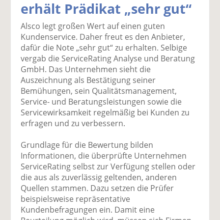
erhält Prädikat „sehr gut“
k
k
k
k
k
el
el
el
el
el
Alsco legt großen Wert auf einen guten
a
t
a
p
D
Kundenservice. Daher freut es den Anbieter,
uf
wi
uf
er
ru
dafür die Note „sehr gut“ zu erhalten. Selbige
F
tt
Li
E
ck
vergab die ServiceRating Analyse und Beratung
ac
er
n
m
e
GmbH. Das Unternehmen sieht die
e
n
k
ai
n
Auszeichnung als Bestätigung seiner
b
e
l
Bemühungen, sein Qualitätsmanagement,
o
di
v
Service- und Beratungsleistungen sowie die
o
n
er
Servicewirksamkeit regelmäßig bei Kunden zu
k
te
se
erfragen und zu verbessern.
te
il
n
il
e
d
Grundlage für die Bewertung bilden
e
n
e
Informationen, die überprüfte Unternehmen
n
n
ServiceRating selbst zur Verfügung stellen oder
die aus als zuverlässig geltenden, anderen
Quellen stammen. Dazu setzen die Prüfer
beispielsweise repräsentative
Kundenbefragungen ein. Damit eine