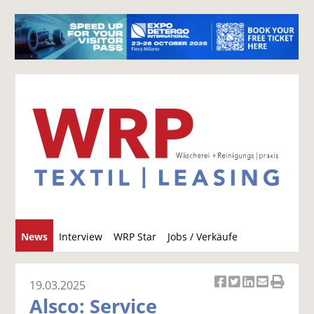
S
News
Interview
WRP Star
Jobs / Verkäufe
u
c
h
19.03.2025
Ar
Ar
Ar
Ar
Ar
e
Alsco: Service
ti
ti
ti
ti
ti