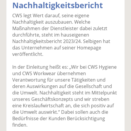
Nachhaltigkeitsbericht
k
k
k
k
k
el
el
el
el
el
CWS legt Wert darauf, seine eigene
a
t
a
p
D
Nachhaltigkeit auszubauen. Welche
uf
wi
uf
er
ru
Maßnahmen der Dienstleister dabei zuletzt
F
tt
Li
E
ck
durchführte, steht im hauseigenen
ac
er
n
m
e
Nachhaltigkeitsbericht 2023/24. Selbigen hat
e
n
k
ai
n
das Unternehmen auf seiner Homepage
b
e
l
veröffentlicht.
o
di
v
o
n
er
In der Einleitung heißt es: „Wir bei CWS Hygiene
k
te
se
und CWS Workwear übernehmen
te
il
n
Verantwortung für unsere Tätigkeiten und
il
e
d
deren Auswirkungen auf die Gesellschaft und
e
n
e
die Umwelt. Nachhaltigkeit steht im Mittelpunkt
n
n
unseres Geschäftskonzepts und wir streben
eine Kreislaufwirtschaft an, die sich positiv auf
die Umwelt auswirkt.“ Dabei sollen auch die
Bedürfnisse der Kunden Berücksichtigung
finden.