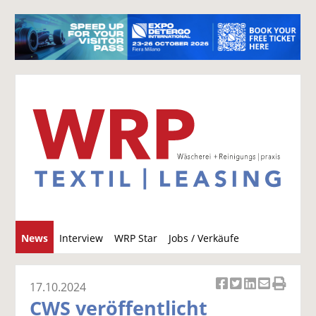
S
News
Interview
WRP Star
Jobs / Verkäufe
u
c
h
17.10.2024
Ar
Ar
Ar
Ar
Ar
e
CWS veröffentlicht
ti
ti
ti
ti
ti