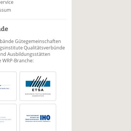
ervice
ssum
nde
rbände Gütegemeinschaften
sinstitute Qualitätsverbünde
und Ausbildungsstätten
ie WRP-Branche: