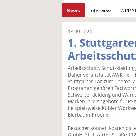
News
Interview
WRP S
18.09.2024
1. Stuttgarte
Arbeitsschu
Arbeitsschutz, Schutzkleidun
Daher veranstaltet AWK - ein 
Stuttgarter Tag zum Thema,
Programm gehören Fachvortr
Schweißerkleidung und Warns
Marken Ihre Angebote für PS
beispielsweise Kübler Workwe
Bierbaum-Proenen.
Besucher können kostenlos te
GmbH, Stuttgarter Straße 112