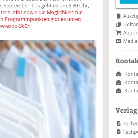
e
n
e
 September. Los geht es um 8.30 Uhr,
n
n
tere Infos sowie die Möglichkeit zur
Auszug
n Programmpunkten gibt es unter:
Heftar
ow-expo-360/.
Abon
Media
Kontak
Konta
Konta
Konta
Verlag
Fachze
Fachp