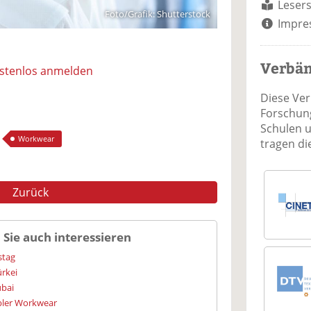
Lesers
Foto/Grafik: Shutterstock
Impre
Verbä
ostenlos anmelden
Diese Ve
Forschung
Schulen 
Workwear
tragen d
Zurück
 Sie auch interessieren
stag
ürkei
ubai
bler Workwear