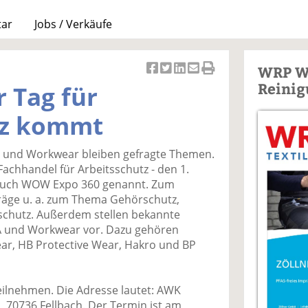
tar
Jobs / Verkäufe
WRP W
Ar
Ar
Ar
Ar
Ar
Reinig
r Tag für
ti
ti
ti
ti
ti
k
k
k
k
k
tz kommt
el
el
el
el
el
a
t
a
p
D
g und Workwear bleiben gefragte Themen.
uf
wi
uf
er
ru
Fachhandel für Arbeitsschutz - den 1.
F
tt
Li
E
ck
 auch WOW Expo 360 genannt. Zum
ac
er
n
m
e
äge u. a. zum Thema Gehörschutz,
e
n
k
ai
n
chutz. Außerdem stellen bekannte
b
e
l
A und Workwear vor. Dazu gehören
o
di
v
ar, HB Protective Wear, Hakro und BP
o
n
er
k
te
se
te
il
n
ilnehmen. Die Adresse lautet: AWK
il
e
d
, 70736 Fellbach. Der Termin ist am