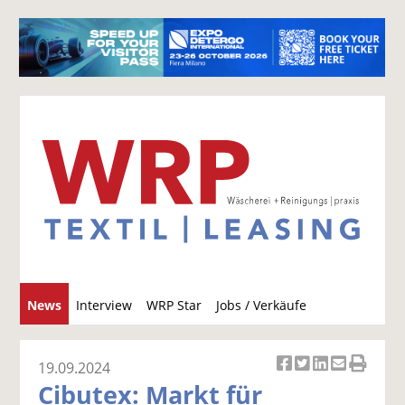
S
News
Interview
WRP Star
Jobs / Verkäufe
u
c
h
19.09.2024
Ar
Ar
Ar
Ar
Ar
e
Cibutex: Markt für
ti
ti
ti
ti
ti