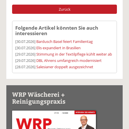
Zurück
Folgende Artikel könnten Sie auch
interessieren
[30.07.2026]
Bardusch Basel feiert Familientag
[30.07.2026]
Elis expandiert in Brasilien
[29.07.2026]
Stimmung in der Textilpflege kühlt weiter ab
[29.07.2026]
DBL Ahrens umfangreich modernisiert
[28.07.2026]
Salesianer doppelt ausgezeichnet
WRP Wäscherei +
Reinigungspraxis