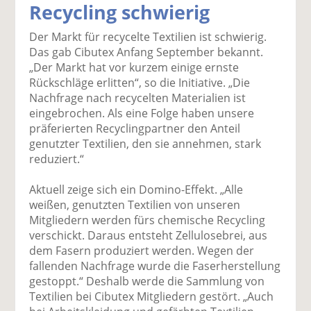
Recycling schwierig
k
k
k
k
k
el
el
el
el
el
Der Markt für recycelte Textilien ist schwierig.
a
t
a
p
D
Das gab Cibutex Anfang September bekannt.
uf
wi
uf
er
ru
„Der Markt hat vor kurzem einige ernste
F
tt
Li
E
ck
Rückschläge erlitten“, so die Initiative. „Die
ac
er
n
m
e
Nachfrage nach recycelten Materialien ist
e
n
k
ai
n
eingebrochen. Als eine Folge haben unsere
b
e
l
präferierten Recyclingpartner den Anteil
o
di
v
genutzter Textilien, den sie annehmen, stark
o
n
er
reduziert.“
k
te
se
te
il
n
Aktuell zeige sich ein Domino-Effekt. „Alle
il
e
d
weißen, genutzten Textilien von unseren
e
n
e
Mitgliedern werden fürs chemische Recycling
n
n
verschickt. Daraus entsteht Zellulosebrei, aus
dem Fasern produziert werden. Wegen der
fallenden Nachfrage wurde die Faserherstellung
gestoppt.“ Deshalb werde die Sammlung von
Textilien bei Cibutex Mitgliedern gestört. „Auch