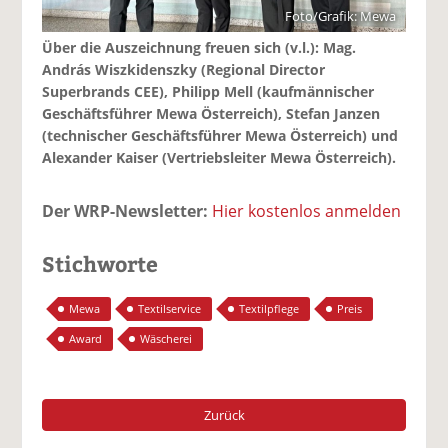
Foto/Grafik: Mewa
Über die Auszeichnung freuen sich (v.l.): Mag.
András Wiszkidenszky (Regional Director
Superbrands CEE), Philipp Mell (kaufmännischer
Geschäftsführer Mewa Österreich), Stefan Janzen
(technischer Geschäftsführer Mewa Österreich) und
Alexander Kaiser (Vertriebsleiter Mewa Österreich).
Der WRP-Newsletter:
Hier kostenlos anmelden
Stichworte
Mewa
Textilservice
Textilpflege
Preis
Award
Wäscherei
Zurück