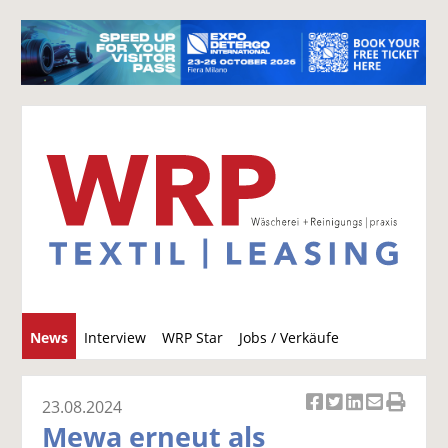
S
News
Interview
WRP Star
Jobs / Verkäufe
u
c
h
23.08.2024
Ar
Ar
Ar
Ar
Ar
e
Mewa erneut als
ti
ti
ti
ti
ti