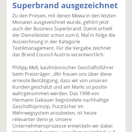
Superbrand ausgezeichnet
k
k
k
k
k
el
el
el
el
el
Zu den Preisen, mit denen Mewa in den letzten
a
t
a
p
D
Monaten ausgezeichnet wurde, gehört jetzt
uf
wi
uf
er
ru
auch der Business Superbrand. Damit erhielt
F
tt
Li
E
ck
der Dienstleister schon zum 6. Mal in Folge die
ac
er
n
m
e
Auszeichnung in der Kategorie
e
n
k
ai
n
Textilmanagement. Für die Vergabe zeichnet
b
e
l
das Brand Council Austria verantwortlich.
o
di
v
o
n
er
Philipp Mell, kaufmännischer Geschäftsführer
k
te
se
beim Preisträger: „Wir freuen uns über diese
te
il
n
erneute Bestätigung, dass wir von unseren
il
e
d
Kunden geschätzt und am Markt so positiv
e
n
e
wahrgenommen werden. Das 1908 von
n
n
Hermann Gebauer begründete nachhaltige
Geschäftsprinzip, Putztücher im
Mehrwegsystem anzubieten, ist heute
relevanter denn je. Unsere
Unternehmensprozesse entwickeln wir dabei