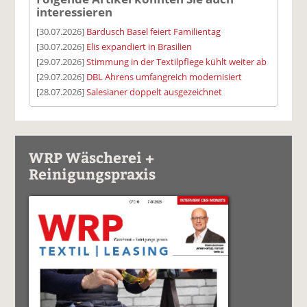
interessieren
[30.07.2026]
Bardusch Basel feiert Familientag
[30.07.2026]
Elis expandiert in Brasilien
[29.07.2026]
Stimmung in der Textilpflege kühlt weiter ab
[29.07.2026]
DBL Ahrens umfangreich modernisiert
[28.07.2026]
Salesianer doppelt ausgezeichnet
WRP Wäscherei +
Reinigungspraxis