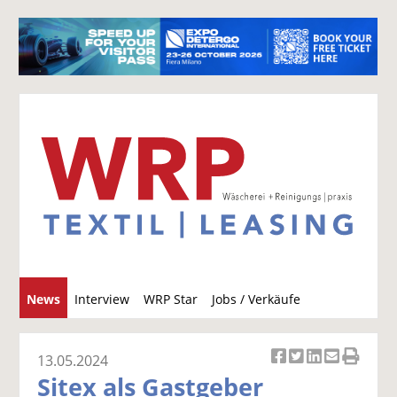
S
News
Interview
WRP Star
Jobs / Verkäufe
u
c
h
13.05.2024
Ar
Ar
Ar
Ar
Ar
e
Sitex als Gastgeber
ti
ti
ti
ti
ti