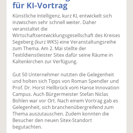
für KI-Vortrag
k
k
k
k
k
el
el
el
el
el
Künstliche Intelligenz, kurz KI, entwickelt sich
a
t
a
p
D
inzwischen sehr schnell weiter. Daher
uf
wi
uf
er
ru
veranstaltet die
F
tt
Li
E
ck
Wirtschaftsentwicklungsgesellschaft des Kreises
ac
er
n
m
e
Segeberg (kurz WKS) eine Veranstaltungsreihe
e
n
k
ai
n
zum Thema. Am 2. Mai stellte der
b
e
l
Textildienstleister Sitex dafür seine Räume in
o
di
v
Kaltenkirchen zur Verfügung.
o
n
er
k
te
se
Gut 50 Unternehmer nutzten die Gelegenheit
te
il
n
und holten sich Tipps von Roman Spendler und
il
e
d
Prof. Dr. Horst Hellbrück vom Hanse Innovation
e
n
e
Campus. Auch Bürgermeister Stefan Niclas
n
n
Bohlen war vor Ort. Nach einem Vortrag gab es
Gelegenheit, sich branchenübergreifend zum
Thema auszutauschen. Zudem konnten die
Besucher den neuen Sitex-Standort
begutachten.